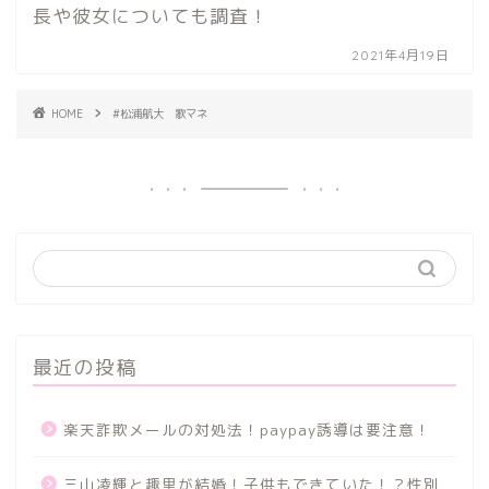
長や彼女についても調査！
2021年4月19日
HOME
#松浦航大 歌マネ
最近の投稿
楽天詐欺メールの対処法！paypay誘導は要注意！
三山凌輝と趣里が結婚！子供もできていた！？性別