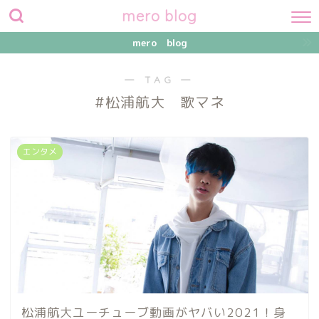
mero blog
mero blog
― TAG ―
#松浦航大 歌マネ
エンタメ
松浦航大ユーチューブ動画がヤバい2021！身