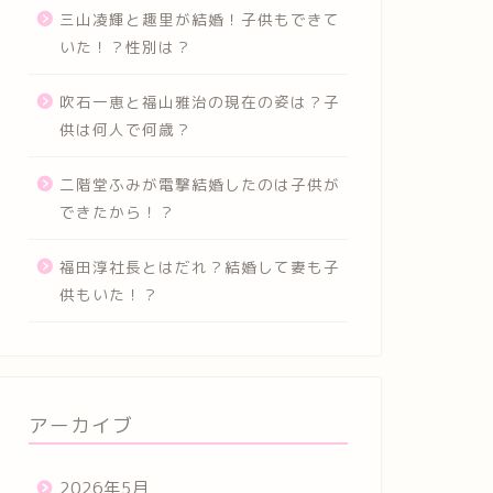
三山凌輝と趣里が結婚！子供もできて
いた！？性別は？
吹石一恵と福山雅治の現在の姿は？子
供は何人で何歳？
二階堂ふみが電撃結婚したのは子供が
できたから！？
福田淳社長とはだれ？結婚して妻も子
供もいた！？
アーカイブ
2026年5月