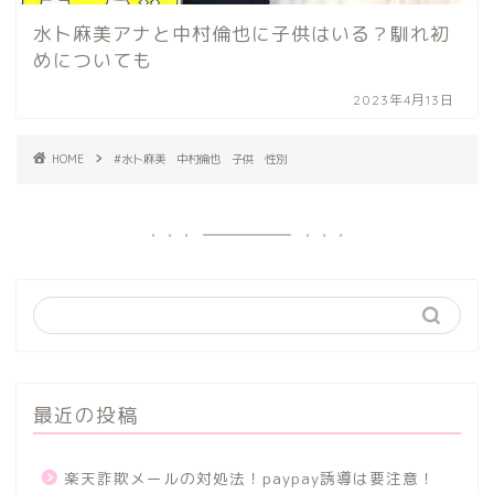
水卜麻美アナと中村倫也に子供はいる？馴れ初
めについても
2023年4月13日
HOME
#水卜麻美 中村倫也 子供 性別
最近の投稿
楽天詐欺メールの対処法！paypay誘導は要注意！