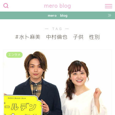
mero blog
mero blog
― TAG ―
#水卜麻美 中村倫也 子供 性別
エンタメ