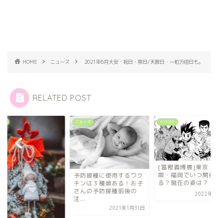
HOME
ニュース
2021年6月大安・祝日・祭日/天赦日・一粒万倍日も。
RELATED POST
ース
イベント
ニュース
[冨樫義博展]東京・大
阪・福岡でいつ開催され
防接種に使用するワク
る？現在の姿は？
ンは３種類ある！お子
んの予防接種前後の
2022年7月4日
.
2021年1月31日