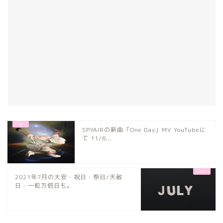
SPYAIRの新曲「One Day」MV YouTubeに
て 11/6...
2021年7月の大安・祝日・祭日/天赦
日・一粒万倍日も。