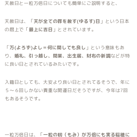
天赦日と一粒万倍日についても簡単にご説明すると、
天赦日は、「
天が全ての罪を赦す(ゆるす)日
」という日本
の暦上で「
最上に吉日
」とされています。
「
万(よろず)よし＝何に関しても良し
」という意味もあ
り、
婚礼、引っ越し、開業、出生届、財布の新調
などが特
に良い日とされているみたいです。
入籍日としても、大安より良い日とされてるそうで、年に
５〜６回しかない貴重な開運日だそうですが、今年は7回
もあるそうです。
一粒万倍日は、「
一粒の籾（もみ）が万倍にも実る稲穂に