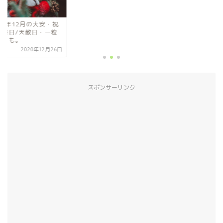
2021年12月の大安
日・祭日/天赦日・
万倍日も。
2020年12
スポンサーリンク