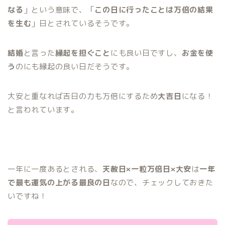
なる
」という意味で、「
この日に行ったことは万倍の結果
を生む
」日とされているそうです。
結婚
と言った
縁起を担ぐこと
にも良い日ですし、
お金を使
う
のにも縁起の良い日だそうです。
大安と重なれば吉日の力も万倍にするため
大吉日
になる！
と言われています。
一年に一度あるとされる、
天赦日×一粒万倍日×大安
は
一年
で最も運気の上がる最良の日
なので、チェックしておきた
いですね！