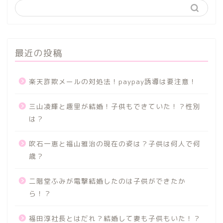
最近の投稿
楽天詐欺メールの対処法！paypay誘導は要注意！
三山凌輝と趣里が結婚！子供もできていた！？性別
は？
吹石一恵と福山雅治の現在の姿は？子供は何人で何
歳？
二階堂ふみが電撃結婚したのは子供ができたか
ら！？
福田淳社長とはだれ？結婚して妻も子供もいた！？