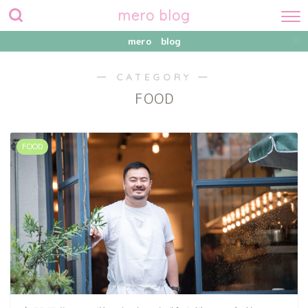
mero blog
mero blog
― CATEGORY ―
FOOD
FOOD