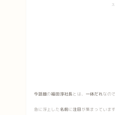
ス
今話題
の
福田淳社長
とは、
一体だれ
なの
急に浮上した
名前
に
注目
が集まっています