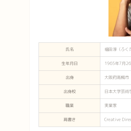
氏名
福田淳（ふく
生年月日
1965年7月2
出身
大阪府高槻市
出身校
日本大学芸術
職業
実業家
肩書き
Creative Dire