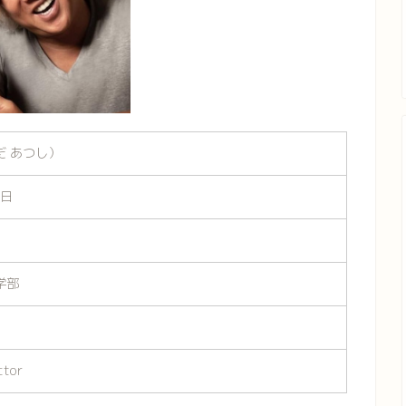
だ あつし）
6日
学部
ctor