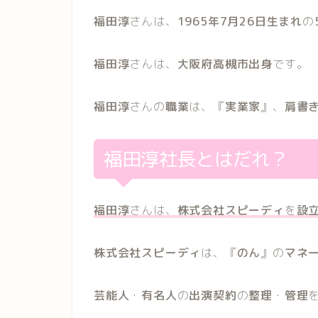
福田淳
さんは、
1965年7月26日生まれ
の
福田淳
さんは、
大阪府高槻市出身
です。
福田淳
さんの
職業
は、『
実業家
』、
肩書
福田淳社長とはだれ？
福田淳
さんは、
株式会社スピーディ
を
設
株式会社スピーディ
は、『
のん
』の
マネ
芸能人
・
有名人
の
出演契約
の
整理
・
管理