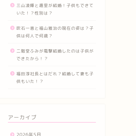
三山凌輝と趣里が結婚！子供もできて
いた！？性別は？
吹石一恵と福山雅治の現在の姿は？子
供は何人で何歳？
二階堂ふみが電撃結婚したのは子供が
できたから！？
福田淳社長とはだれ？結婚して妻も子
供もいた！？
アーカイブ
2026年5月