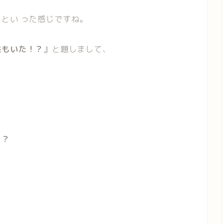
っとい った感じですね。
供もいた！？
』と題しまして、
！？