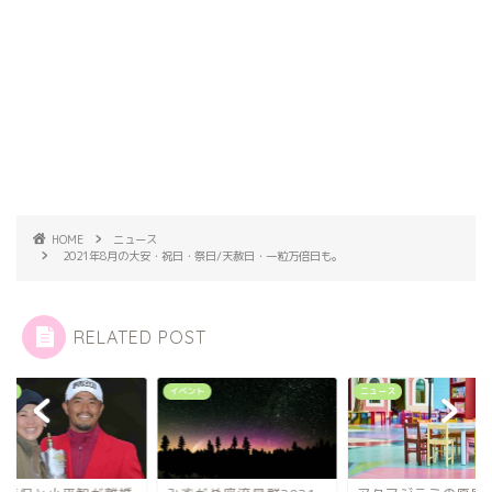
HOME
ニュース
2021年8月の大安・祝日・祭日/天赦日・一粒万倍日も。
RELATED POST
タメ
イベント
ニュース