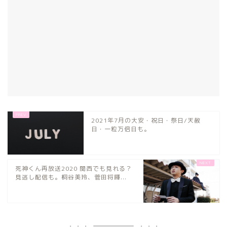
2021年7月の大安・祝日・祭日/天赦
日・一粒万倍日も。
死神くん再放送2020 関西でも見れる？
見逃し配信も。桐谷美玲、菅田将暉...