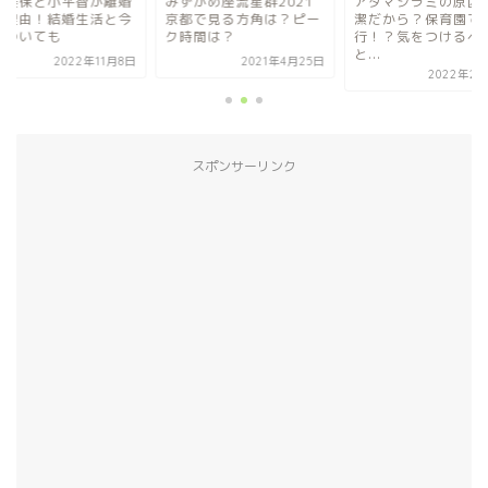
関美保と小平智が離婚
みずがめ座流星群2021
アタマジラミの原因
た理由！結婚生活と今
京都で見る方角は？ピー
潔だから？保育園で
についても
ク時間は？
行！？気をつけるべ
と...
2022年11月8日
2021年4月25日
2022年2月
スポンサーリンク