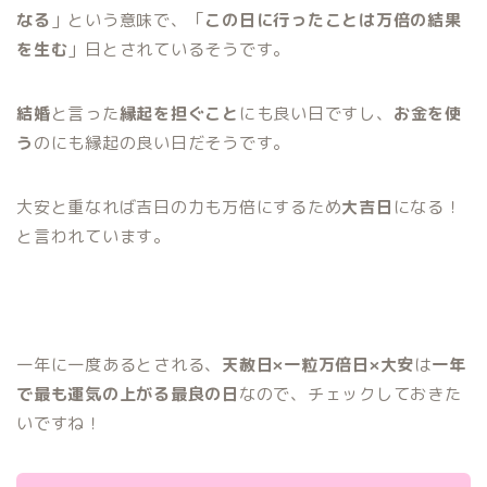
なる
」という意味で、「
この日に行ったことは万倍の結果
を生む
」日とされているそうです。
結婚
と言った
縁起を担ぐこと
にも良い日ですし、
お金を使
う
のにも縁起の良い日だそうです。
大安と重なれば吉日の力も万倍にするため
大吉日
になる！
と言われています。
一年に一度あるとされる、
天赦日×一粒万倍日×大安
は
一年
で最も運気の上がる最良の日
なので、チェックしておきた
いですね！