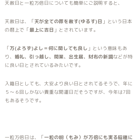
天赦日と一粒万倍日についても簡単にご説明すると、
天赦日は、「
天が全ての罪を赦す(ゆるす)日
」という日本
の暦上で「
最上に吉日
」とされています。
「
万(よろず)よし＝何に関しても良し
」という意味もあ
り、
婚礼、引っ越し、開業、出生届、財布の新調
などが特
に良い日とされているみたいです。
入籍日としても、大安より良い日とされてるそうで、年に
５〜６回しかない貴重な開運日だそうですが、今年は7回
もあるそうです。
一粒万倍日は、「
一粒の籾（もみ）が万倍にも実る稲穂に