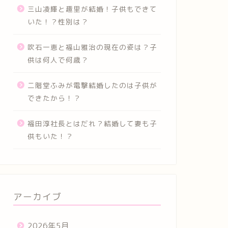
三山凌輝と趣里が結婚！子供もできて
いた！？性別は？
吹石一恵と福山雅治の現在の姿は？子
供は何人で何歳？
二階堂ふみが電撃結婚したのは子供が
できたから！？
福田淳社長とはだれ？結婚して妻も子
供もいた！？
アーカイブ
2026年5月