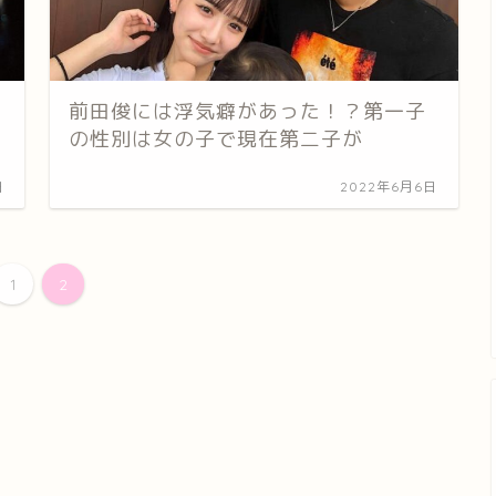
前田俊には浮気癖があった！？第一子
の性別は女の子で現在第二子が
日
2022年6月6日
1
2