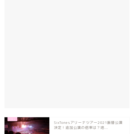
SixTonesアリーナツアー2021振替公演
決定！追加公演の倍率は？地...