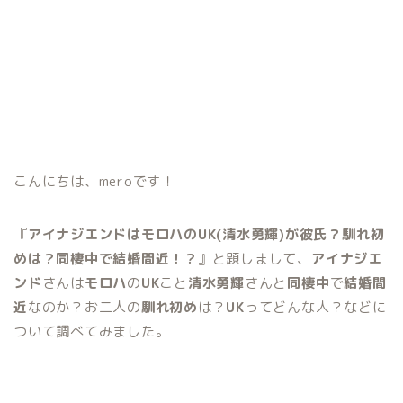
こんにちは、meroです！
『
アイナジエンドはモロハのUK(清水勇輝)が彼氏？馴れ初
めは？同棲中で結婚間近！？
』と題しまして、
アイナジエ
ンド
さんは
モロハ
の
UK
こと
清水勇輝
さんと
同棲中
で
結婚間
近
なのか？お二人の
馴れ初め
は？
UK
ってどんな人？などに
ついて調べてみました。