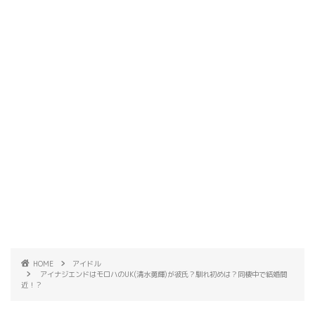
HOME
アイドル
アイナジエンドはモロハのUK(清水勇輝)が彼氏？馴れ初めは？同棲中で結婚間
近！？