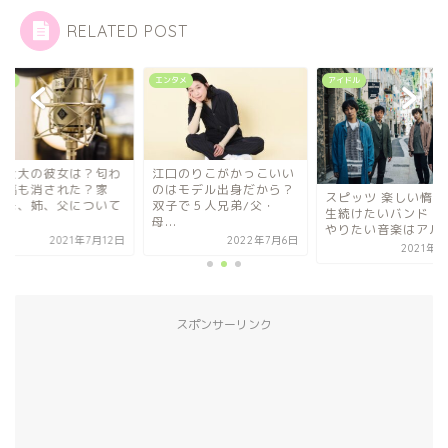
RELATED POST
ドル
エンタメ
アイドル
雄壮大の彼女は？匂わ
江口のりこがかっこいい
投稿も消された？家
のはモデル出身だから？
スピッツ 楽しい惰性
、母、姉、父について
双子で５人兄弟/父・
生続けたいバンド！
母...
やりたい音楽はアルペ.
2021年7月12日
2022年7月6日
2021年4
スポンサーリンク