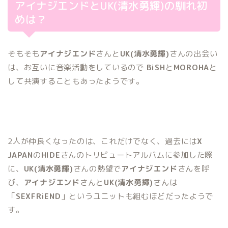
アイナジエンドとUK(清水勇輝)の馴れ初
めは？
そもそも
アイナジエンド
さんと
UK(清水勇輝)
さんの出会い
は、お互いに音楽活動をしているので
BiSH
と
MOROHA
と
して共演
することもあったようです。
2人が仲良くなったのは、これだけでなく、過去には
X
JAPAN
の
HIDE
さんのトリビュートアルバムに参加
した際
に、
UK(清水勇輝)
さんの熱望で
アイナ
ジエンド
さんを呼
び、
アイナジエンド
さんと
UK(清水勇輝)
さんは
「
SEXFRiEND
」というユニットも組む
ほどだったようで
す。