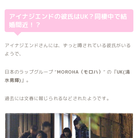
アイナジエンドの彼氏は
UK
？同棲中で結
婚間近！？
アイナジエンドさんには、ずっと噂されている彼氏がいる
ようで、
日本のラップグループ “
MOROHA（モロハ）
” の『
UK(清
水勇輝)
』
。
過去には文春に報じられるなどされたようです。