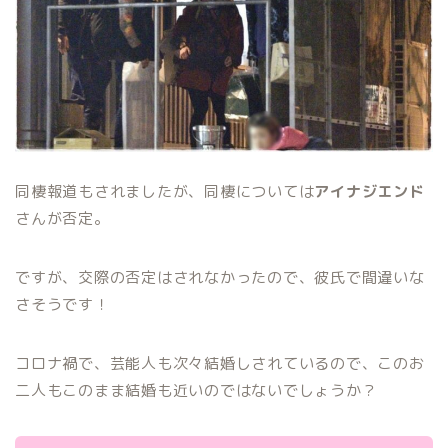
同棲報道もされましたが、
同棲については
アイナジエンド
さんが否定
。
ですが、
交際の否定はされなかったので、彼氏で間違いな
さそう
です！
コロナ禍で、芸能人も次々結婚しされているので、このお
二人もこのまま結婚も近いのではないでしょうか？