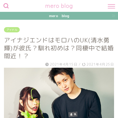
mero blog
mero blog
アイドル
アイナジエンドはモロハのUK(清水勇
輝)が彼氏？馴れ初めは？同棲中で結婚
間近！？
2021年4月15日
/
2021年4月25日