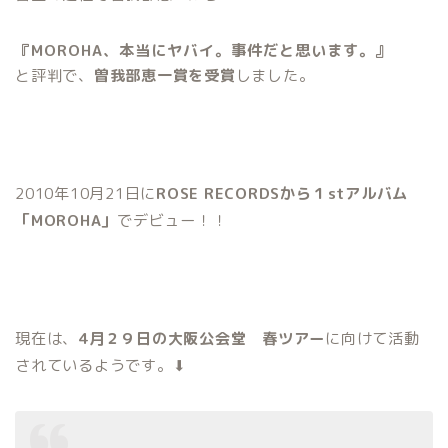
『MOROHA、本当にヤバイ。事件だと思います。』
と評判で、
曽我部恵一賞を受賞
しました。
2010年10月21日に
ROSE RECORDSから１stアルバム
「MOROHA」
でデビュー！！
現在は、
4
月２９日の大阪公会堂 春ツアー
に向けて活動
されているようです。⬇︎