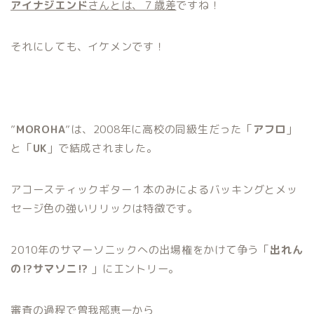
アイナジエンド
さんとは、７歳差
ですね！
それにしても、イケメンです！
”
MOROHA
”は、2008年に高校の同級生だった「
アフロ
」
と「
UK
」で結成されました。
アコースティックギター１本のみによるバッキングとメッ
セージ色の強いリリックは特徴です。
2010年のサマーソニックへの出場権をかけて争う「
出れん
の⁉︎サマソニ⁉︎
」にエントリー。
審査の過程で曽我部恵一から