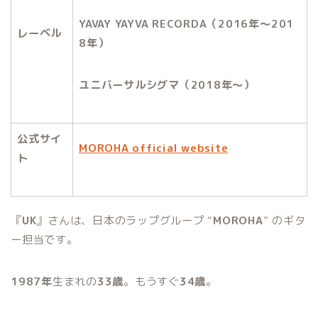
YAVAY YAYVA RECORDA
（
2016
年～
201
レーベル
8
年）
ユニバーサルシグマ（
2018
年～）
公式サイ
MOROHA official website
ト
『
UK
』さんは、日本のラップグループ “
MOROHA
” のギタ
ー担当
です。
1987年
生まれの
33歳
。もうすぐ
34歳
。