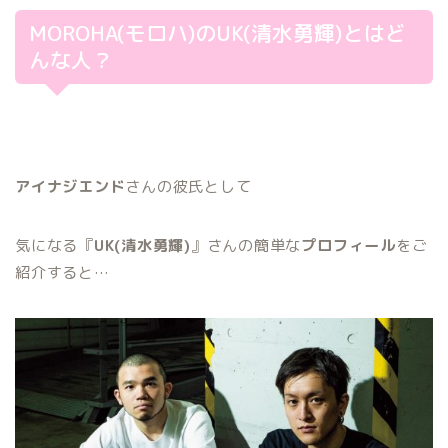
MOROHA(モロハ)のUK(清水勇輝)とはど
んな人？
アイナジエンド
さんの彼氏として
気になる『
UK(清水勇輝)
』さんの簡単な
プロフィール
をご
紹介すると…