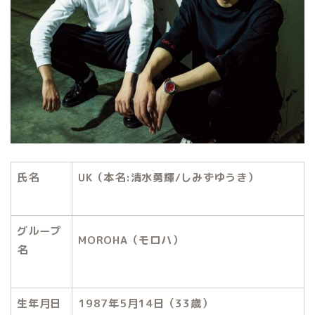
氏名
UK
（本名
:
清水勇輝
/
しみずゆうき）
グループ
MOROHA
（モロハ）
名
生年月日
1987
年
5
月
14
日（
33
歳）