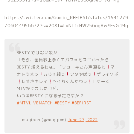
https://twitter.com/Gumin_BEFIRST/status/1541279
706044956672?s=20&t=LvNTfcHW256ogRw9FvGfMg
BESTY ではない娘が
「そら、全員歌上手くてパフォもスゴかったら
BESTY 増えるわな」「リョーキさん声通るわ
マ
ナトうまっ
おじゅ細っ
ソタやばっ
ゲライケボ
レオ声キレイ
ヘイちゃんかわっ
」ゆーて
MTV視てましたけど、
いつ頃BESTY になる予定ですか？
#MTVLIVEMATCH
#BESTY
#BEFIRST
— mugipon (@mugipon)
June 27, 2022