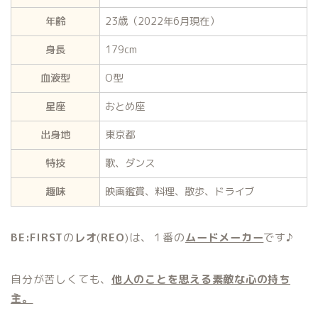
年齢
23歳（2022年6月現在）
身長
179cm
血液型
O型
星座
おとめ座
出身地
東京都
特技
歌、ダンス
趣味
映画鑑賞、料理、散歩、ドライブ
BE:FIRST
の
レオ
(
REO
)は、１番の
ムードメーカー
です♪
自分が苦しくても、
他人のことを思える素敵な心の持ち
主。