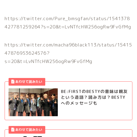
https://twitter.com/Pure_bmsgfan/status/1541378
427781259264?s=20&t=LvNTfcHW256ogRw9FvGfMg
https://twitter.com/macha96black113/status/15415
47876953624576?
s=20&t=LvNTfcHW256ogRw9FvGfMg
BE:FIRSTのBESTYの意味は親友
という造語？読み方は？BESTY
へのメッセージも