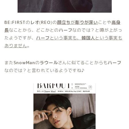
BE:FIRST
の
レオ
(
REO
)の
顔立ち
が
彫りが深い
ことや
高身
長
なことから、どこかとの
ハーフ
なのでは？と噂が上がっ
たようですが、
ハーフ
という事実も、
韓国人
という事実も
ありません
。
また
SnowMan
の
ラウール
さんに似てることからも
ハーフ
なのでは？と言われているようですね♪