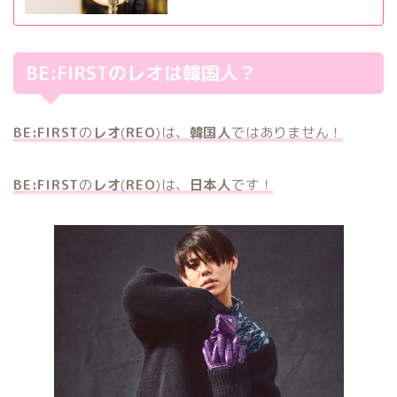
BE:FIRSTのレオは韓国人？
BE:FIRST
の
レオ
(
REO
)は、
韓国人
ではありません！
BE:FIRST
の
レオ
(
REO
)は、
日本人
です！