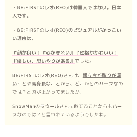
・
BE:FIRST
の
レオ
(
REO
)
は韓国人ではない。日本
人です。
・
BE:FIRST
の
レオ
(
REO
)
のビジュアルがかっこい
い理由は、
『顔が良い』『
心がきれい』『
性格がかわいい』
『
優しい、思いやりがある』
でした。
BE:FIRST
の
レオ
(
REO
)さんは、
顔立ち
が
彫りが深
い
ことや
高身長
なことから、どこかとの
ハーフ
なの
では？と噂が上がってましたが、
SnowMan
の
ラウール
さんに似てることからも
ハー
フ
なのでは？と言われているようでしたね。