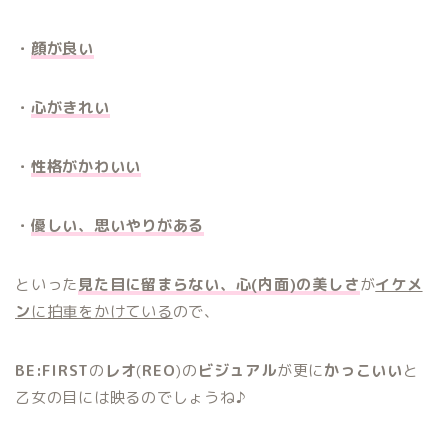
・
顔が良い
・
心がきれい
・
性格がかわいい
・
優しい、思いやりがある
といった
見た目に留まらない、心(内面)の美しさ
が
イケメ
ン
に拍車をかけている
ので、
BE:FIRST
の
レオ
(
REO
)の
ビジュアル
が更に
かっこいい
と
乙女の目には映るのでしょうね♪