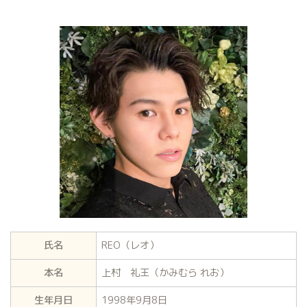
氏名
REO（レオ）
本名
上村 礼王（かみむら れお）
生年月日
1998年9月8日