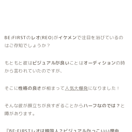
BE:FIRST
の
レオ
(
REO
)が
イケメン
で注目を浴びているの
はご存知でしょうか？
もともと彼は
ビジュアルが良い
ことは
オーディション
の時
から言われていたのですが、
そこに
性格の良さ
が相まって
人気大爆発
になりました！
そんな彼が顔立ちが良すぎることから
ハーフなのでは？
と
噂があります。
『
BE:FIRSTレオは韓国人？ビジュアルかっこいい理由