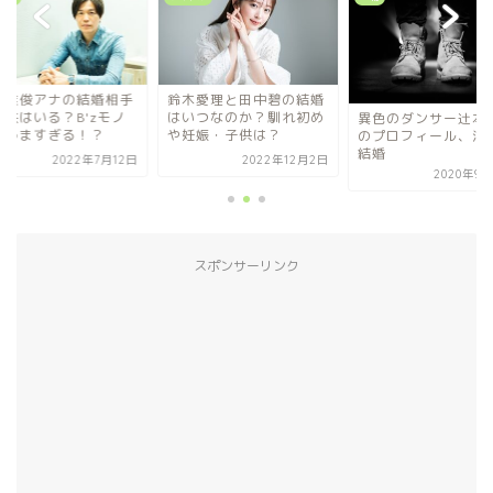
木愛理と田中碧の結婚
南波雅俊アナの結婚
いつなのか？馴れ初め
や子供はいる？B'z
異色のダンサー辻本知彦
妊娠・子供は？
マネうますぎる！？
のプロフィール、活動、
結婚
2022年12月2日
2022年7月
2020年9月20日
スポンサーリンク