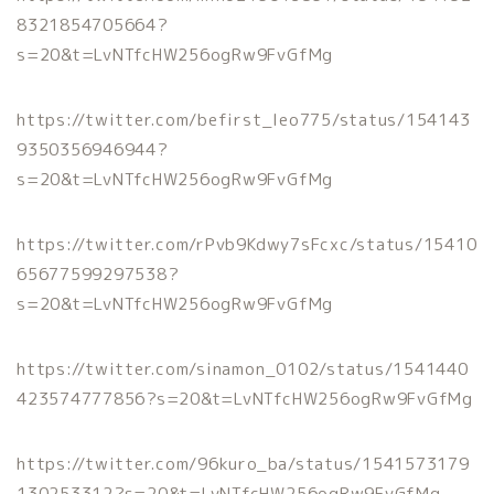
8321854705664?
s=20&t=LvNTfcHW256ogRw9FvGfMg
https://twitter.com/befirst_leo775/status/154143
9350356946944?
s=20&t=LvNTfcHW256ogRw9FvGfMg
https://twitter.com/rPvb9Kdwy7sFcxc/status/15410
65677599297538?
s=20&t=LvNTfcHW256ogRw9FvGfMg
https://twitter.com/sinamon_0102/status/1541440
423574777856?s=20&t=LvNTfcHW256ogRw9FvGfMg
https://twitter.com/96kuro_ba/status/1541573179
130253312?s=20&t=LvNTfcHW256ogRw9FvGfMg