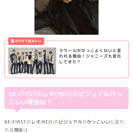
ラウールがかっこよくないと言
われる理由！ジャニーズも変化
してきた？
BE:FIRSTのレオ(REO)のビジュアルかっ
こいい理由は？
BE:FIRST
の
レオ
(
REO
)の
ビジュアル
が
かっこいい
と言わ
れる
理由
は