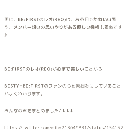
更に、
BE:FIRST
の
レオ
(
REO
)は、
お茶目
で
かわいい
面
や、
メンバー想い
の
思いやりがある優しい性格
も素敵です
♪
BE:FIRST
の
レオ
(
REO
)が
心まで美しい
ことから
BESTY
=
BE:FIRSTのファン
の心を鷲掴みにしていること
がよくわかります。
みんなの声をまとめました♪⬇︎⬇︎⬇︎
https://twitter.com/miho213649831/status/154152