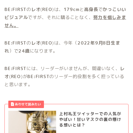
BE:FIRST
の
レオ
(
REO
)は、
179cm
と
高身長
で
かっこいい
ビジュアル
ですが、それに驕ることなく、
努力を惜しみま
せん。
BE:FIRST
の
レオ
(
REO
)は、今年（
2022年9月8日生ま
れ
）で
24歳
になります。
BE:FIRST
には、リーダーがいませんが、間違いなく、
レ
オ
(
REO
)が
BE:FIRST
のリーダー的役割を多く担っている
と思います。
上村礼王ツイッターでの人気が
やばい！甘いマスクの裏の懸け
る想いとは？