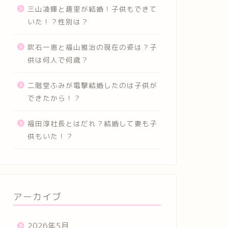
三山凌輝と趣里が結婚！子供もできて
いた！？性別は？
吹石一恵と福山雅治の現在の姿は？子
供は何人で何歳？
二階堂ふみが電撃結婚したのは子供が
できたから！？
福田淳社長とはだれ？結婚して妻も子
供もいた！？
アーカイブ
2026年5月