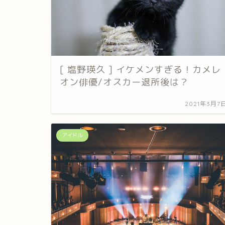
[ 塩野瑛久 ] イケメンすぎる！カメレ
オン俳優/オスカー退所後は？
2021年3月7
アイドル