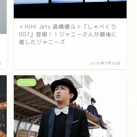
＜HiHi Jets 高橋優斗＞『しゃべくり
007』登場！！ジャニーさんが最後に
推したジャニーズ
日
2020年11月30日
アイドル