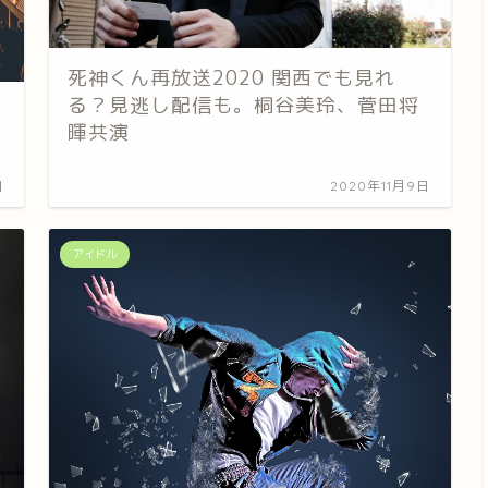
死神くん再放送2020 関西でも見れ
る？見逃し配信も。桐谷美玲、菅田将
曲
暉共演
日
2020年11月9日
アイドル