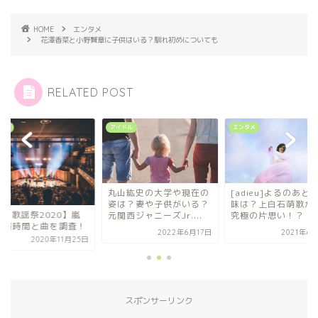
HOME
エンタメ
花澤香菜と小野賢章に子供はいる？馴れ初めについても
RELATED POST
アイドル
エンタメ
アイドル
丸山紘史の大学や現在の
[adieu]よるのあとの意
姿は？妻や子供がいる？
味は？上白石萌歌が歌う
【FNS歌謡祭202
元関西ジャニーズJr....
究極の片思い！？
の出演時間と曲を
2022年6月17日
2021年6月30日
2020年1
スポンサーリンク