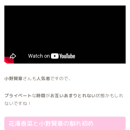
小野賢章
さんも
人気者
ですので、
プライベート
な
時間
が
お互いあまりとれない
状態かもしれ
ないですね！
花澤香菜と小野賢章の馴れ初め