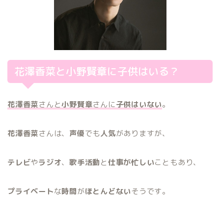
花澤香菜と小野賢章に子供はいる？
花澤香菜
さんと
小野賢章
さんに
子供はいない
。
花澤香菜
さんは、
声優
でも
人気
がありますが、
テレビ
や
ラジオ
、
歌手活動
と
仕事が忙しい
こともあり、
プライベート
な
時間
が
ほとんどない
そうです。