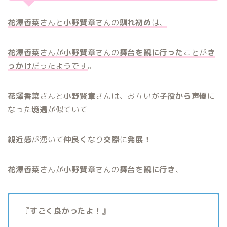
花澤香菜
さんと
小野賢章
さんの
馴れ初め
は、
花澤香菜
さんが
小野賢章
さんの
舞台を観に行った
ことが
き
っかけ
だったようです
。
花澤香菜
さんと
小野賢章
さんは、お互いが
子役から声優
に
なった
境遇
が似ていて
親近感
が湧いて
仲良く
なり
交際
に
発展！
花澤香菜
さんが
小野賢章
さんの
舞台
を
観に行き
、
『
すごく良かったよ！
』