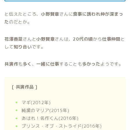
と伝えたところ、
小野賢章
さんに
食事に誘われ仲が深まっ
た
のだとか。
花澤香菜
さんと
小野賢章
さんは、
20代の頃
から
仕事仲間
と
して
知り合い
です。
共演作
も
多く
、
一緒に仕事
することも
多かった
ようです。
[ 共演作品 ]
マギ(2012年)
純潔のマリア(2015年)
あはれ！名作くん(2016年)
プリンス・オブ・ストライド(2016年)