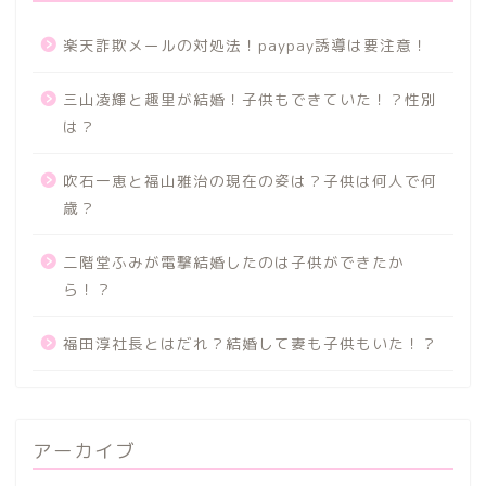
楽天詐欺メールの対処法！paypay誘導は要注意！
三山凌輝と趣里が結婚！子供もできていた！？性別
は？
吹石一恵と福山雅治の現在の姿は？子供は何人で何
歳？
二階堂ふみが電撃結婚したのは子供ができたか
ら！？
福田淳社長とはだれ？結婚して妻も子供もいた！？
アーカイブ