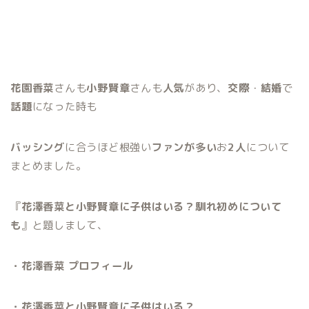
花園香菜
さんも
小野賢章
さんも
人気
があり、
交際
・
結婚
で
話題
になった時も
バッシング
に合うほど根強い
ファンが多い
お
2人
について
まとめました。
『
花澤香菜と小野賢章に子供はいる？馴れ初めについて
も
』と題しまして、
・花澤香菜 プロフィール
・花澤香菜と小野賢章に子供はいる？