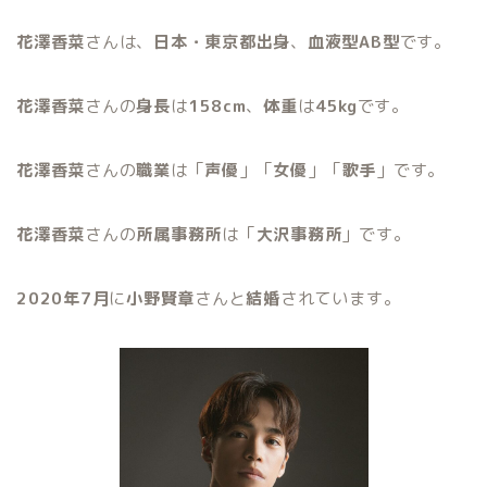
花澤香菜
さんは、
日本・東京都出身
、
血液型AB型
です。
花澤香菜
さんの
身長
は
158cm
、
体重
は
45kg
です。
花澤香菜
さんの
職業
は「
声優
」「
女優
」「
歌手
」です。
花澤香菜
さんの
所属事務所
は「
大沢事務所
」です。
2020年7月
に
小野賢章
さんと
結婚
されています。