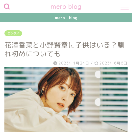
mero blog
mero blog
エンタメ
花澤香菜と小野賢章に子供はいる？馴
れ初めについても
2023年1月24日
/
2023年6月6日