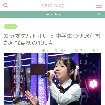
mero blog
mero blog
エンタメ
カラオケバトルU18 中学生の伊沢有香
がAI採点初の100点！！
2021年3月28日
/
2021年4月2日