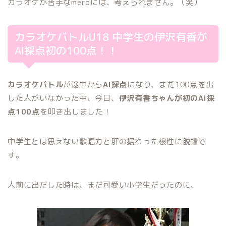
カラオケが苦手なmeroには、考えられません。（笑）
カラオケバトルU18 中学生の伊沢有香が
AI採点初の100点！！
カラオケバトル
が途中から
AI採点
になり、まだ100点を出
した人がいなかった中、今日、
伊沢有香ちゃんが初のAI採
点100点
を叩き出しました！
中学生とは思えない歌唱力と肝の据わった根性に脱帽で
す。
人前に出だした時は、まだ可愛い小学生だったのに、