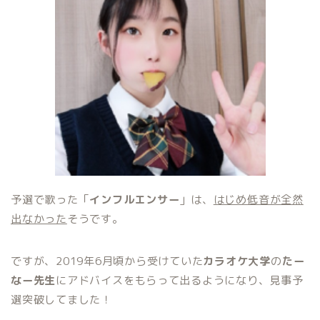
予選で歌った「
インフルエンサー
」は、
はじめ低音が全然
出なかった
そうです。
ですが、2019年6月頃から受けていた
カラオケ大学
の
たー
なー先生
にアドバイスをもらって出るようになり、見事予
選突破してました！