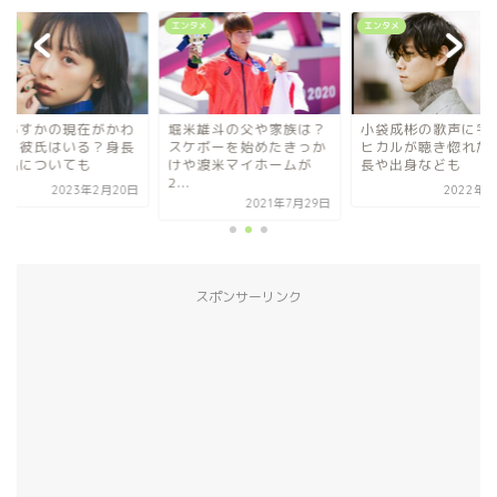
タメ
エンタメ
アイドル
米雄斗の父や家族は？
小袋成彬の歌声に宇多田
華村あすかの現在が
ケボーを始めたきっか
ヒカルが聴き惚れた？身
いい！彼氏はいる？
や渡米マイホームが
長や出身なども
や本名についても
2022年7月8日
2023年2月
2021年7月29日
スポンサーリンク