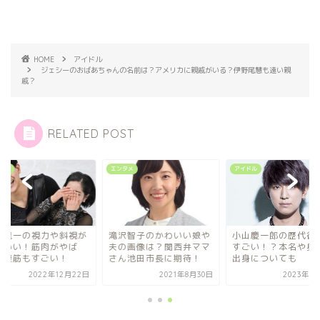
HOME
アイドル
ジェシーのおばあちゃんの名前は？アメリカに親戚がいる？伊野尾慧も遠い親
戚？
RELATED POST
タメ
エンタメ
アイドル
原龍一の視力や斜視が
滝沢智子のかわいい娘や
小山慶一郎の歴代彼
わいい！筋肉がやば
夫の画像は？関西弁ママ
すごい！？本名や身
！腹筋もすごい！
さん池田市長に期待！
出身についても
2022年12月22日
2021年8月30日
2023年3