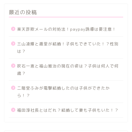
最近の投稿
楽天詐欺メールの対処法！paypay誘導は要注意！
三山凌輝と趣里が結婚！子供もできていた！？性別
は？
吹石一恵と福山雅治の現在の姿は？子供は何人で何
歳？
二階堂ふみが電撃結婚したのは子供ができたか
ら！？
福田淳社長とはだれ？結婚して妻も子供もいた！？