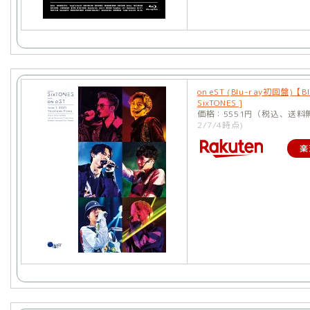
on eST (Blu-ray初回盤)【Bl
SixTONES ]
価格：5551円（税込、送料
2/7/4時点)
楽