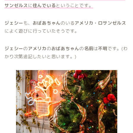
サンゼルス
に
住んでいる
ということです。
ジェシー
も、
おばあちゃん
のいる
アメリカ・ロサンゼルス
によく遊びに行っていたそうです。
ジェシー
の
アメリカ
の
おばあちゃん
の
名前
は
不明
です。(わ
かり次第追記したいと思います。)