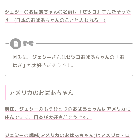
ジェシー
の
おばあちゃん
の
名前
は『
セツコ
』さんだそうで
す。(
日本
の
おばあちゃん
のこと
と思われる。)
因みに、
ジェシー
さんは
セツコおばあちゃん
の「
お
はぎ
」が
大好き
だそうです。
アメリカのおばあちゃん
現在、ジェシー
のもうひとりの
おばあちゃん
は
アメリカ
に
住んで
いて、
日本が大好き
だそうです。
ジェシー
の
親戚
(
アメリカ
の
おばあちゃん
)は
アメリカ・ロ