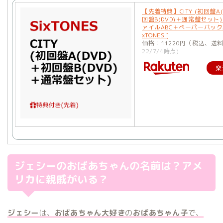
【先着特典】CITY (初回盤A(
回盤B(DVD)＋通常盤セット
ァイルABC＋ペーパーバックABC
xTONES ]
価格：11220円（税込、送
22/7/4時点)
楽
ジェシーのおばあちゃんの名前は？アメ
リカに親戚がいる？
ジェシー
は、
おばあちゃん大好き
の
おばあちゃん子
で、