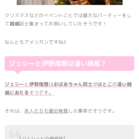
クリスマスなどのイベントごとでは盛大なパーティーをし
て
親戚
同士集まってお祝いしていたそうです！
なんともアメリカンですね♪
ジェシーと伊野尾慧は遠い親戚？
ジェシー
と
伊野尾慧
は
おばあちゃん同士
が
はとこ
の
遠い親
戚にあたる
そうです。
それは、
本人たちも最近発覚
した事実だそうです。
【ジェシーとの親戚話】