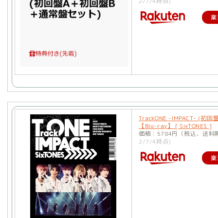
2/7/4時点)
楽
TrackONE -IMPACT- (初回盤
【Blu-ray】 [ SixTONES ]
価格：5784円（税込、送料
2/7/4時点)
楽