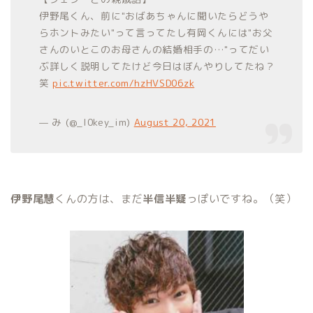
伊野尾くん、前に"おばあちゃんに聞いたらどうや
らホントみたい"って言ってたし有岡くんには"お父
さんのいとこのお母さんの結婚相手の…"ってだい
ぶ詳しく説明してたけど今日はぼんやりしてたね？
笑
pic.twitter.com/hzHVSD06zk
— み (@_l0key_im)
August 20, 2021
伊野尾慧
くんの方は、まだ
半信半疑
っぽいですね。（笑）