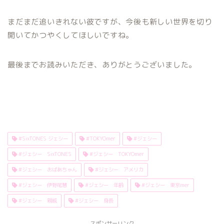
まだまだ追いきれない彼ですが、今後も新しい世界を切り
開いてかつやくしてほしいですね。
最後までお読みいただき、ありがとうございました。
#SixTONES ジェシー
#TOKYOmer
#ジェシー
#ジェシー SixTONES
#ジェシー TOKYOmer
#ジェシー おばあちゃん
#ジェシー アメリカ
#ジェシー 伊野尾慧
#ジェシー 年齢
#ジェシー 東京mer
#ジェシー 親戚
#ジェシー 身長
スポンサーリンク