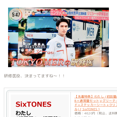
研修医役、決まってますね〜！！
【先着特典】わたし (初回盤
B＋通常盤セット)(グリーテ
ド+ステッカーシート+クリ
ル) [ SixTONES ]
価格：4620円（税込、送料