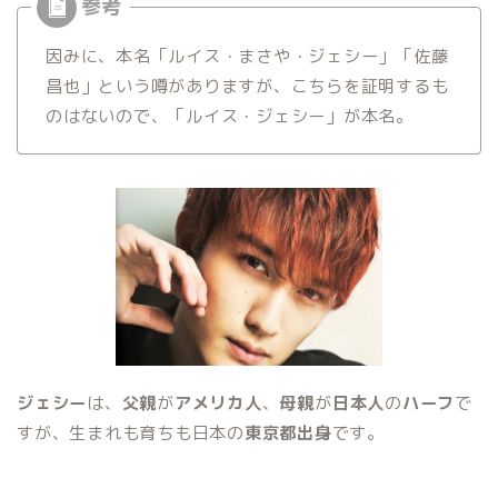
因みに、本名「ルイス・まさや・ジェシー」「佐藤
昌也」という噂がありますが、こちらを証明するも
のはないので、「ルイス・ジェシー」が本名。
ジェシー
は、
父親
が
アメリカ人
、
母親
が
日本人
の
ハーフ
で
すが、生まれも育ちも日本の
東京都出身
です。