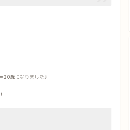
＝20歳
になりました♪
！