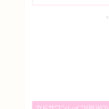
ス
カドサワンレイコ(REIKO