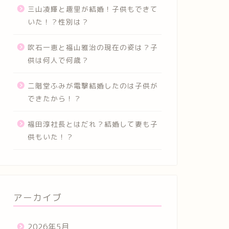
三山凌輝と趣里が結婚！子供もできて
いた！？性別は？
吹石一恵と福山雅治の現在の姿は？子
供は何人で何歳？
二階堂ふみが電撃結婚したのは子供が
できたから！？
福田淳社長とはだれ？結婚して妻も子
供もいた！？
アーカイブ
2026年5月