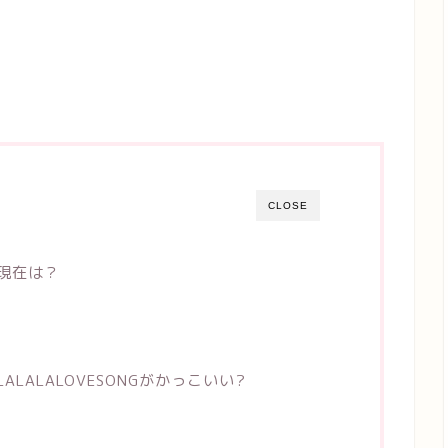
CLOSE
の現在は？
LALALALOVESONGがかっこいい?