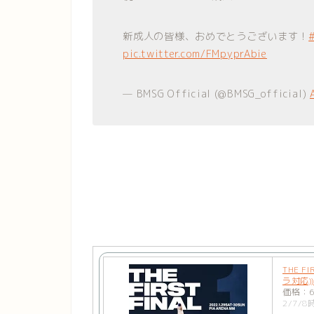
新成人の皆様、おめでとうございます！
pic.twitter.com/FMpyprAbie
— BMSG Official (@BMSG_official)
THE F
ラ対応)) 
価格：6
2/7/8