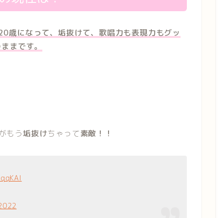
は、20歳になって、垢抜けて、歌唱力も表現力もグッ
のままです。
がもう
垢抜け
ちゃって
素敵！！
aqqKAI
 2022