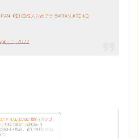
#RAN_REIKO成人おめでとう
#RAN
#REIKO
April 1, 2022
IRST FINAL(DVD2 枚組 (スマプ
[ THE FIRST -BMSG- ]
006円（税込、送料無料)
(202
時点)