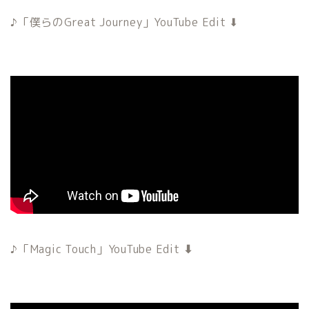
「僕らのGreat Journey」YouTube Edit ⬇︎
♪
「Magic Touch」YouTube Edit
⬇︎
♪