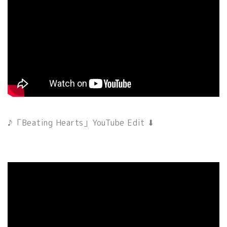
「Beating Hearts」YouTube Edit ⬇︎
♪