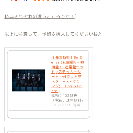
特典それぞれの違うところです！
）
以上に注意して、予約＆購入してくださいね♪
【先着特典】Re:S
ense (初回盤A＋初
回盤B＋通常盤セッ
ト)(ステッカーシ
ート+A4クリアポ
スター+スマホリ
ング) [ King & Pri
nce ]
価格：10883円
（税込、送料無料)
(2021/7/15時点)