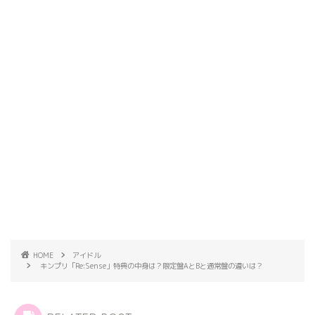
HOME
アイドル
キンプリ「Re:Sense」特典の中身は？限定盤AとBと通常盤の違いは？