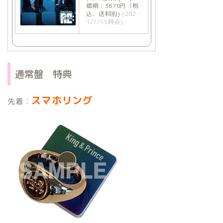
価格：3678円（税
込、送料別)
(202
1/7/15時点)
通常盤 特典
スマホリング
先着：