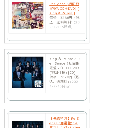
Re:Sense (初回限
定盤A CD＋DVD) [
King & Prince ]
価格：3286円（税
込、送料無料)
(20
21/7/15時点)
King ＆ Prince / R
e：Sense（初回限
定盤B／CD＋DVD）
(初回仕様) [CD]
価格：3678円（税
込、送料別)
(202
1/7/15時点)
【先着特典】Re:S
ense (通常盤)(ス
マホリング) [ King