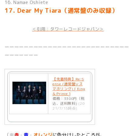
16. Namae Oshiete
17. Dear My Tiara（通常盤のみ収録）
＜引用：タワーレコードジャパン＞
ーーーーーーーーーーーーーーーーーーーーーーーーーー
ーーーーーーー
【先着特典】Re:S
ense (通常盤)(ス
マホリング) [ King
& Prince ]
価格：3300円（税
込、送料無料)
(20
21/7/15時点)
（※
赤
・
青
・
オレンジ
に色分けしたところが、