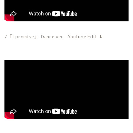
♪「I promise」-Dance ver.- YouTube Edit ⬇︎