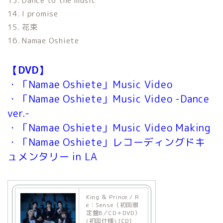
13. Dance to the music
14. I promise
15. 花束
16. Namae Oshiete
【DVD】
・「Namae Oshiete」Music Video
・「Namae Oshiete」Music Video -Dance
ver.-
・「Namae Oshiete」Music Video Making
・「Namae Oshiete」レコーディングドキ
ュメンタリー in LA
King ＆ Prince / R
e：Sense（初回限
定盤B／CD＋DVD）
(初回仕様) [CD]