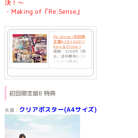
決！～
・Making of『Re:Sense』
Re:Sense (初回限
定盤A CD＋DVD) [
King & Prince ]
価格：3286円（税
込、送料無料)
(20
21/7/15時点)
初回限定版B 特典
クリアポスター(A4サイズ)
先着：