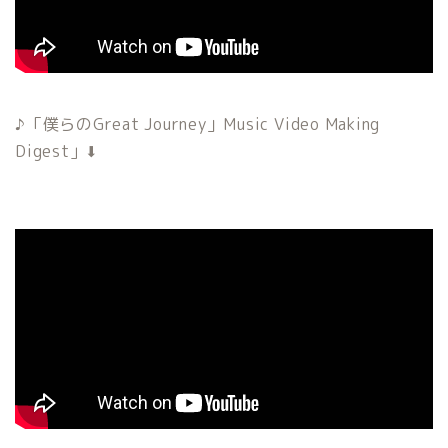
「僕らのGreat Journey」Music Video Making
♪
Digest
」⬇︎