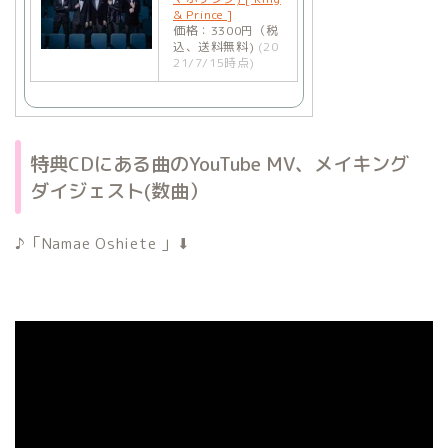
& Prince ]
価格：3300円（税
込、送料無料)
(20
21/7/15時点)
特典CDにある曲のYouTube MV、メイキング
ダイジェスト(数曲）
♪「Namae Oshiete 」⬇︎