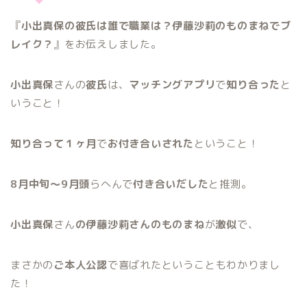
『
小出真保の彼氏は誰で職業は？伊藤沙莉のものまねでブ
レイク？
』をお伝えしました。
小出真保
さんの
彼氏
は、
マッチングアプリ
で
知り合った
と
いうこと！
知り合って１ヶ月
で
お付き合いされた
ということ！
8月中旬〜9月頭
らへんで
付き合いだした
と推測。
小出真保
さん
の伊藤沙莉さんのものまね
が
激似
で、
まさかの
ご本人公認
で喜ばれたということもわかりまし
た！