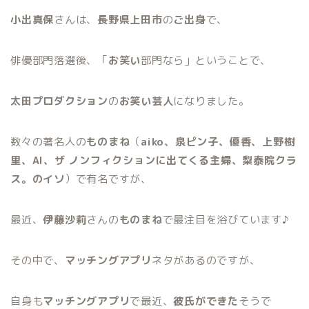
小出真保
さんは、
長野県上田市
の
ご出身
で、
俳優部門落選後、「
お笑い
部門なら」ということで、
太田プロダクション
の
お笑い芸人
になりました。
数々の著名人の
ものまね
（
aiko、泉ピン子、優香、上野樹
里、AI、ザ ノンフィクションに出てくる主婦、梨泰院クラ
ス。のイソ
）で有名ですが、
最近、
伊藤沙莉
さんの
ものまね
で最注目を浴びています♪
その中で、
マッチングアプリ
ネタがあるのですが、
自身も
マッチングアプリ
で最近、
彼氏ができた
そうで