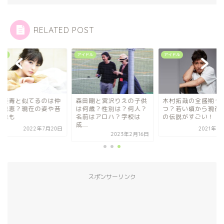
RELATED POST
タメ
アイドル
アイドル
希美青と似てるのは仲
森田剛と宮沢りえの子供
木村拓哉の全盛期っ
由紀恵？現在の姿や昔
は何歳？性別は？何人？
つ？若い頃から現在
画像も
名前はアロハ？学校は
の伝説がすごい！
成...
2022年7月20日
2021年9
2023年2月16日
スポンサーリンク