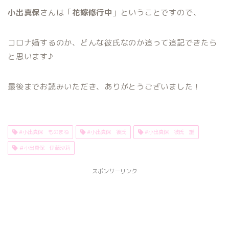
小出真保
さんは「
花嫁修行中
」ということですので、
コロナ婚するのか、どんな彼氏なのか追って追記できたら
と思います♪
最後までお読みいただき、ありがとうございました！
#小出真保 ものまね
#小出真保 彼氏
#小出真保 彼氏 誰
＃小出真保 伊藤沙莉
スポンサーリンク