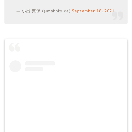
— 小出 真保 (@mahokoide)
September 18, 2021