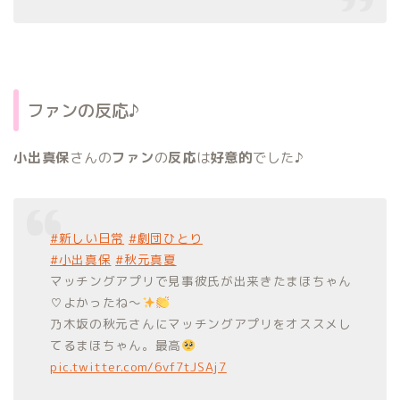
ファンの反応♪
小出真保
さんの
ファン
の
反応
は
好意的
でした♪
#新しい日常
#劇団ひとり
#小出真保
#秋元真夏
マッチングアプリで見事彼氏が出来きたまほちゃん
♡よかったね〜
乃木坂の秋元さんにマッチングアプリをオススメし
てるまほちゃん。最高
pic.twitter.com/6vf7tJSAj7