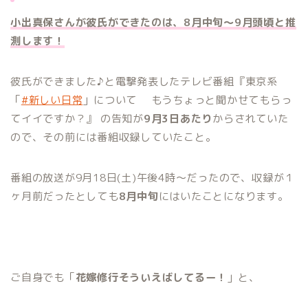
小出真保さんが彼氏ができたのは、8月中旬〜9月頭頃と推
測します！
彼氏ができました♪と電撃発表した
テレビ番組『東京系
「
#新しい日常
」について もうちょっと聞かせてもらっ
てイイですか？』 の告知が
9月3日あたり
からされていた
ので、その前には番組収録していたこと。
番組の放送が9月18日(土)午後4時～だったので、収録が１
ヶ月前だったとしても
8月中旬
にはいたことになります。
ご自身でも「
花嫁修行そういえばしてるー！
」と、