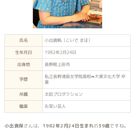
氏名
小出真帆（こいで まほ）
生年月日
1982年2月24日
出身地
長野県上田市
私立長野清泉女学院高校➡︎大東文化大学 卒
学歴
業
所属
太田プロダクション
職業
お笑い芸人
小出真保
さんは、
1982年2月24日生まれ
の
39歳
ですね。