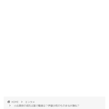
HOME
エンタメ
小出真保の彼氏は誰で職業は？伊藤沙莉のものまねが激似？