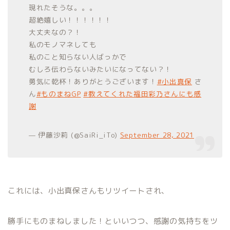
現れたそうな。。。
超絶嬉しい！！！！！！
大丈夫なの？！
私のモノマネしても
私のこと知らない人ばっかで
むしろ伝わらないみたいになってない？！
勇気に乾杯！ありがとうございます！
#小出真保
さ
ん
#ものまねGP
#教えてくれた福田彩乃さんにも感
謝
— 伊藤沙莉 (@SaiRi_iTo)
September 28, 2021
これには、小出真保さんもリツイートされ、
勝手にものまねしました！といいつつ、感謝の気持ちをツ