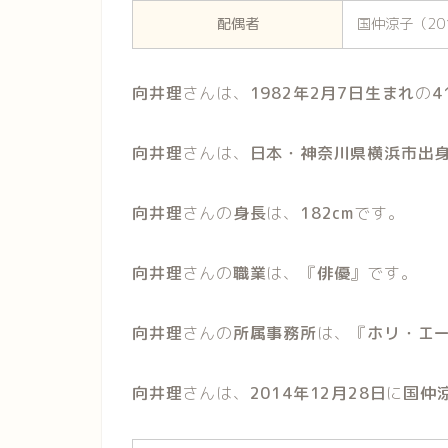
配偶者
国仲涼子（20
向井理
さんは、
1982年2月7日生まれ
の
4
向井理
さんは、
日本・神奈川県横浜市出
向井理
さんの
身長
は、
182cm
です。
向井理
さんの
職業
は、『
俳優
』です。
向井理
さんの
所属事務所
は、『
ホリ・エ
向井理
さんは、
2014年12月28日
に
国仲