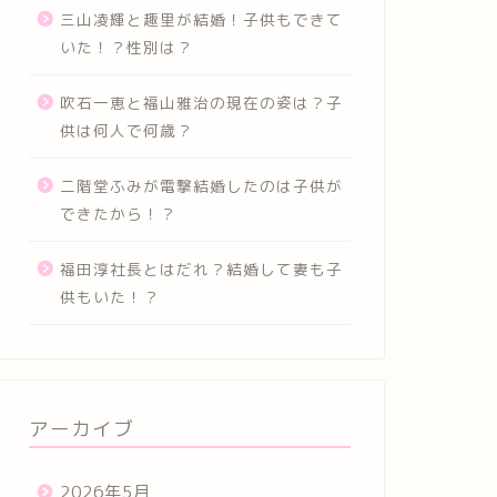
三山凌輝と趣里が結婚！子供もできて
いた！？性別は？
吹石一恵と福山雅治の現在の姿は？子
供は何人で何歳？
二階堂ふみが電撃結婚したのは子供が
できたから！？
福田淳社長とはだれ？結婚して妻も子
供もいた！？
アーカイブ
2026年5月