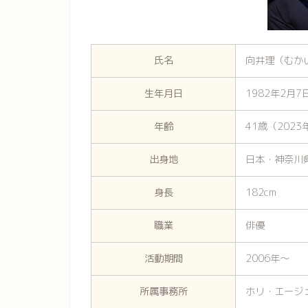
氏名
向井理（むか
生年月日
1982年2月7
年齢
41歳（202
出身地
日本・神奈川
身長
182cm
職業
俳優
活動期間
2006年〜
所属事務所
ホリ・エージ