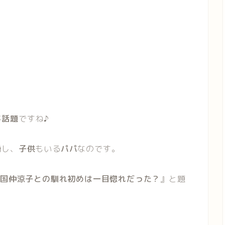
が
話題
ですね♪
婚
し、
子供
もいる
パパ
なのです。
の国仲涼子との馴れ初めは一目惚れだった？
』と題