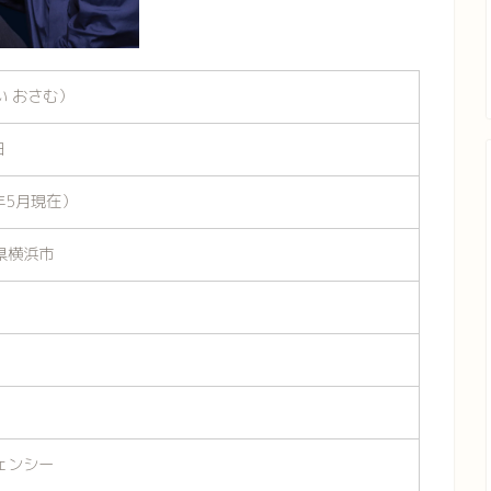
い おさむ）
日
3年5月現在）
県横浜市
ェンシー