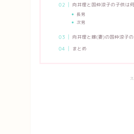
向井理と国仲涼子の子供は
長男
次男
向井理と嫁(妻)の国仲涼子
まとめ
ス