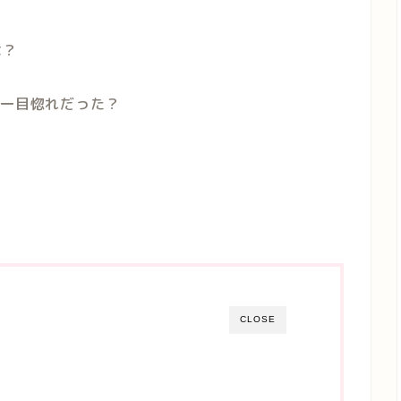
は？
は一目惚れだった？
CLOSE