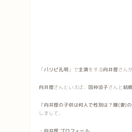
「
パリピ孔明
」で
主演
をする
向井理
さん
向井理
さんといえば、
国仲涼子
さんと
結
『
向井理の子供は何人で性別は？嫁(妻)
しまして、
・向井理 プロフィール