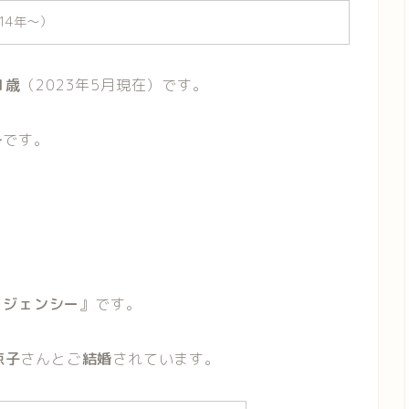
14年〜）
1歳
（2023年5月現在）です。
身
です。
ージェンシー
』です。
涼子
さんとご
結婚
されています。