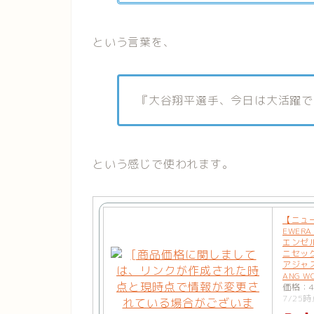
という言葉を、
『大谷翔平選手、今日は大活躍で
という感じで使われます。
【ニュ
EWERA
エンゼル
ニセック
アジャス
ANG W
価格：4
7/25時