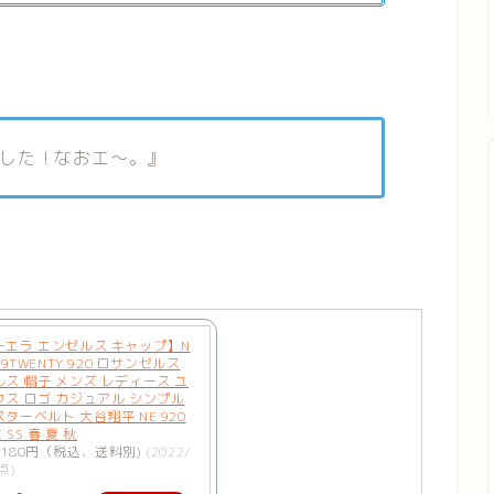
した！なおエ〜。』
ーエラ エンゼルス キャップ】N
 9TWENTY 920 ロサンゼルス
ス 帽子 メンズ レディース ユ
ス ロゴ カジュアル シンプル
ターベルト 大谷翔平 NE 920
C SS 春 夏 秋
180円（税込、送料別)
(2022/
点)