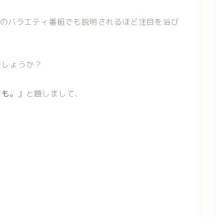
昼のバラエティ番組でも説明されるほど注目を浴び
でしょうか？
ても。
』と題しまして、