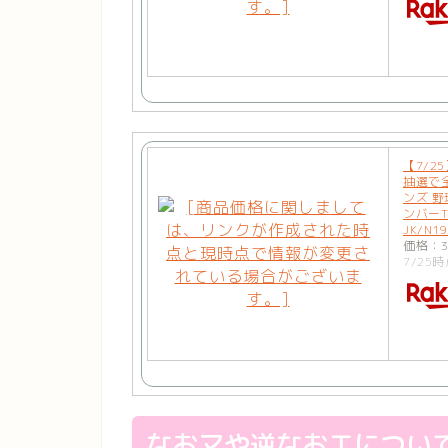
【7/2
抽選で
ンズ 野
ンバーTシ
JK/N19
価格：3
7/25時
なおマや逆なおエについ