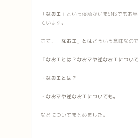
「
なおエ
」という俗語がいまSNSでもお
ています。
さて、「
なおエ
」
とは
どういう意味なの
『
なおエとは？なおマや逆なおエについ
・なおエとは？
・なおマや逆なおエについても。
などについてまとめました。