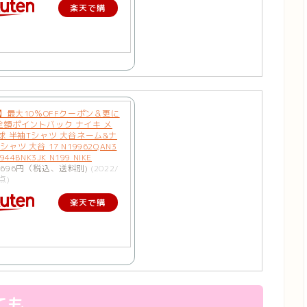
楽天で購
入
5】最大10％OFFクーポン＆更に
全額ポイントバック ナイキ メ
球 半袖Tシャツ 大谷ネーム&ナ
ャツ 大谷 17 N19962QAN3
944BNK3JK N199 NIKE
696円（税込、送料別)
(2022/
点)
楽天で購
入
ても。