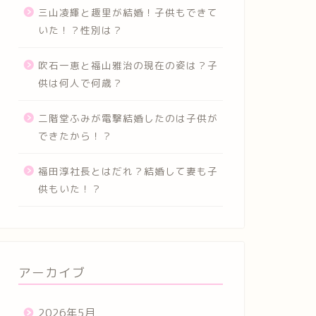
三山凌輝と趣里が結婚！子供もできて
いた！？性別は？
吹石一恵と福山雅治の現在の姿は？子
供は何人で何歳？
二階堂ふみが電撃結婚したのは子供が
できたから！？
福田淳社長とはだれ？結婚して妻も子
供もいた！？
アーカイブ
2026年5月