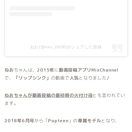
ねお(@neo_0606)がシェアした投稿
ねお
ちゃんは、
2015年
に
動画投稿アプリMixChannel
で、
「リップシンク」
の動画で
人気
となりました♪
ねおちゃんが動画投稿の最初期の火付け役
とも言われてい
ます。
2018年6月号
から「
Popteen
」の
専属モデル
となり、