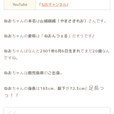
YouTube
『
ねおチャンネル
』
ねお
ちゃんの
本名
は
山崎嶺緒（やまさきれお）
さんです。
ねお
ちゃんの
愛称
は「
ねおんつぇる
」だそうです♪
ねお
ちゃんはなんと
2001年6月6日生まれ
でまだ
20歳
なん
ですね。
ねお
ちゃんは
鹿児島県
の
ご出身
。
足長っ
ねお
ちゃんの
身長
は
163cm
、
股下
が
72.3cm
と
っ！！