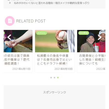
ねおがかわいくないと言われる理由！毎日メイクが劇的な変身っぷり
RELATED POST
タメ
イベント
エンタメ
谷紬の彼氏は誰で顔画
松浦慶斗の身長や体重
古関美保と小平智が
・名前や職業は？歴代
は？石巻市出身で父とい
した理由！結婚生活
氏も徹底調査！
とこもドラフト候補！
後についても
2021年6月11日
2021年8月10日
2022年1
スポンサーリンク