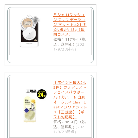
ミシャ Mクッショ
ン ファンデーショ
ン マット No.21 明
るい肌色 15g（韓
国コスメ）
価格：1177円（税
込、送料別)
(202
1/9/28時点)
【ポイント最大24.
5倍】クリアラスト
フェイスパウダー
ハイカバー N 白肌
オークル＜Clear L
ast／クリアラスト
＞【正規品】【ギ
フト対応可】
価格：1650円（税
込、送料別)
(202
1/9/28時点)