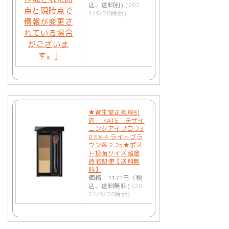
込、送料別)
(202
1/9/28時点)
★資生堂正規取引
店 KATE デザイ
ニングアイブロウ3
D EX-4 ライトブラ
ウン系 2.2g★ポス
ト投函サイズ超過
時宅配便【送料無
料】
価格：1171円（税
込、送料無料)
(20
21/9/28時点)