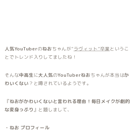
人気YouTuber
の
ねお
ちゃんが”
ラヴィット”卒業
というこ
とでトレンド入りしてましたね！
そんな
中高生
に
大人気
の
YouTuberねお
ちゃんが本当は
か
わいくない
？と噂されているようです。
『
ねおがかわいくないと言われる理由！毎日メイクが劇的
な変身っぷり
』と題しまして、
・ねお プロフィール