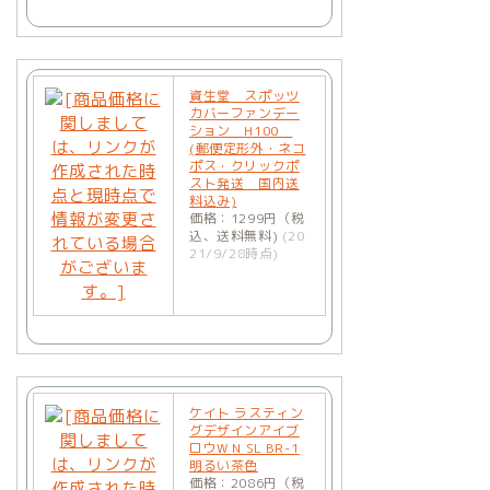
資生堂 スポッツ
カバーファンデー
ション H100
(郵便定形外・ネコ
ポス・クリックポ
スト発送 国内送
料込み)
価格：1299円（税
込、送料無料)
(20
21/9/28時点)
ケイト ラスティン
グデザインアイブ
ロウW N SL BR-1
明るい茶色
価格：2086円（税