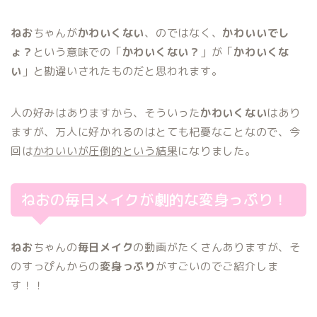
ねお
ちゃんが
かわいくない
、のではなく、
かわいいでし
ょ？
という意味での「
かわいくない？
」が「
かわいくな
い
」と勘違いされたものだと思われます。
人の好みはありますから、そういった
かわいくない
はあり
ますが、万人に好かれるのはとても杞憂なことなので、今
回は
かわいいが圧倒的という結果
になりました。
ねおの毎日メイクが劇的な変身っぷり！
ねお
ちゃんの
毎日メイク
の動画がたくさんありますが、そ
のすっぴんからの
変身っぷり
がすごいのでご紹介しま
す！！