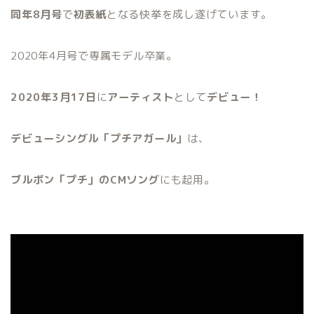
同年8月号
で
初表紙
となる快挙を成し遂げています。
2020年4月号で専属モデル卒業。
2020年3月17日
に
アーティスト
として
デビュー！
デビューシングル「プチアガール」
は、
ブルボン「プチ」のCMソング
にも起用。