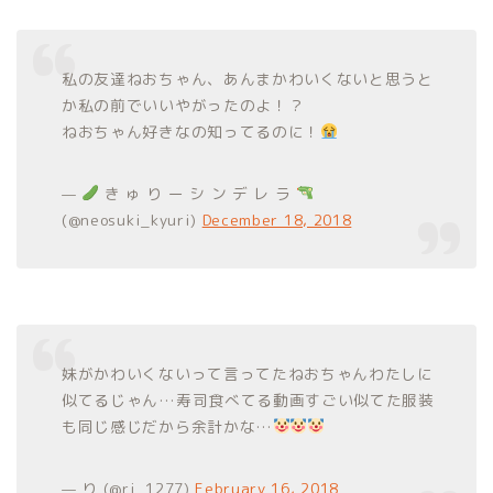
私の友達ねおちゃん、あんまかわいくないと思うと
か私の前でいいやがったのよ！？
ねおちゃん好きなの知ってるのに！
—
き ゅ り ー シ ン デ レ ラ
(@neosuki_kyuri)
December 18, 2018
妹がかわいくないって言ってたねおちゃんわたしに
似てるじゃん…寿司食べてる動画すごい似てた服装
も同じ感じだから余計かな…
— り (@ri_1277)
February 16, 2018