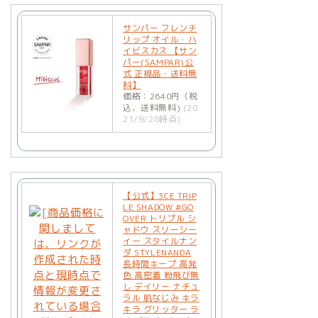
サンパー フレンチ
リップ オイル・ハ
イビスカス 【サン
パー(SAMPAR)公
式 正規品・送料無
料】
価格：2640円（税
込、送料無料)
(20
21/9/28時点)
【公式】3CE TRIP
LE SHADOW #GO
OVER トリプル シ
ャドウ スリーシー
イー スタイルナン
ダ STYLENANDA
長時間キープ 高発
色 高密着 粉飛び無
し デイリー ナチュ
ラル 肌なじみ キラ
キラ グリッター ラ