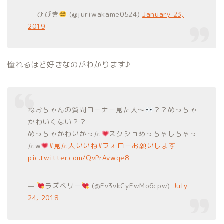
— ひびき
(@juriwakame0524)
January 23,
2019
憧れるほど好きなのがわかります♪
ねおちゃんの質問コーナー見た人～
？？めっちゃ
かわいくない？？
めっちゃかわいかった
スクショめっちゃしちゃっ
たw
#見た人いいね
#フォローお願いします
pic.twitter.com/QvPrAvwqe8
—
ラズベリー
(@Ev3vkCyEwMo6cpw)
July
24, 2018