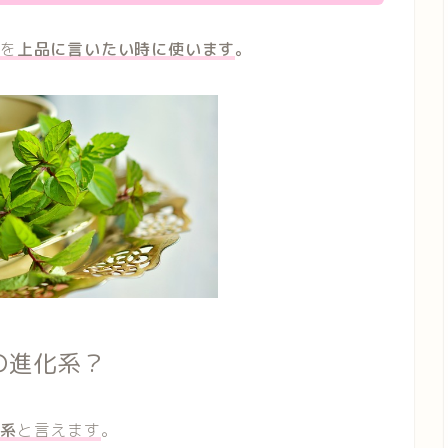
」を
上品に言いたい時に使います
。
の進化系？
化系
と言えます
。