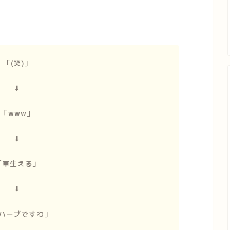
「(笑)」
⬇︎
「www」
⬇︎
「草生える」
⬇︎
ハーブですわ」