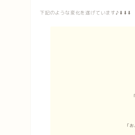
下記のような変化を遂げています♪⬇︎⬇︎⬇︎
「お