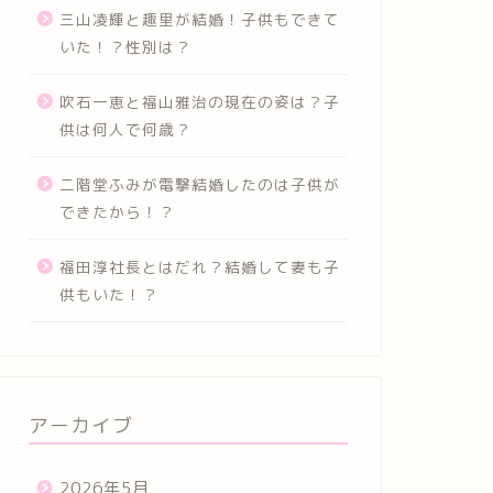
三山凌輝と趣里が結婚！子供もできて
いた！？性別は？
吹石一恵と福山雅治の現在の姿は？子
供は何人で何歳？
二階堂ふみが電撃結婚したのは子供が
できたから！？
福田淳社長とはだれ？結婚して妻も子
供もいた！？
アーカイブ
2026年5月