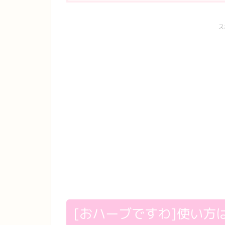
ス
[おハーブですわ]使い方