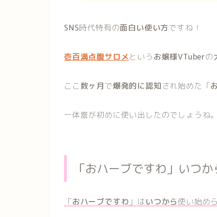
SNS
時代特有の
面白い使い方
ですね！
壱百満点腹サロメ
という
お嬢様VTuber
の
ここ
数ヶ月
で
爆発的に認知
され始めた「
一体誰が初めに使い出したのでしょうね
「おハーブですわ」いつか
「
おハーブですわ
」は
いつから
使い始め