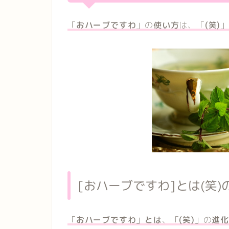
「
おハーブですわ
」の
使い方
は、「
(笑)
[おハーブですわ]とは(笑)
「
おハーブですわ
」
とは
、「
(笑)
」の
進