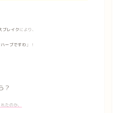
大ブレイク
により、
おハーブですわ
」！
。
ら？
られたのか、