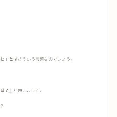
すわ
」
とは
どういう言葉なのでしょう。
化系？
』と題しまして、
系？