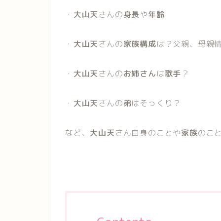
・
大山天
さんの
身長
や
年齢
・
大山天
さんの
家族構成
は？父親、母親
・
大山天
さんの
お姉さん
は
歌手
？
・
大山天
さんの
弟
はそっくり？
など、
大山天
さん自身のことや
家族
のこ