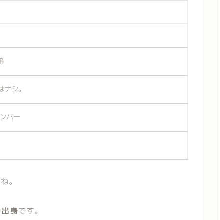
弟
まはナシ。
メンバー
すね。
ご出身
です。