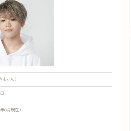
やまてん）
1日
1年6月現在）