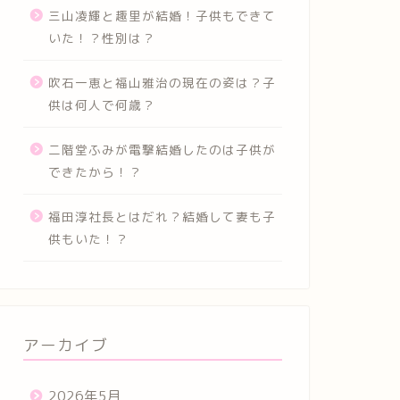
三山凌輝と趣里が結婚！子供もできて
いた！？性別は？
吹石一恵と福山雅治の現在の姿は？子
供は何人で何歳？
二階堂ふみが電撃結婚したのは子供が
できたから！？
福田淳社長とはだれ？結婚して妻も子
供もいた！？
アーカイブ
2026年5月