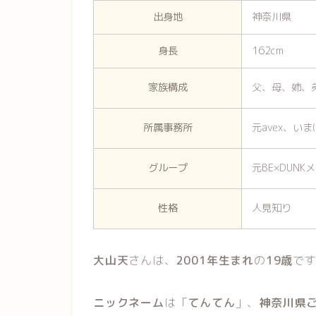
出身地
神奈川県
身長
162cm
家族構成
父、母、姉、
所属事務所
元avex、い
グループ
元BE×DUNK
性格
人見知り
大山天
さんは、
2001年生まれ
の
19歳
で
ニックネーム
は「
てんてん
」、
神奈川県