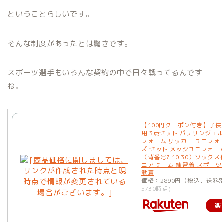
ということらしいです。
そんな制度があったとは驚きです。
スポーツ選手もいろんな契約の中で日々戦ってるんです
ね。
【100円クーポン付き】子
用 3点セット パリサンジェ
フォーム サッカー ユニフォ
ズ セット メッシユニフォー
（背番号7 10 30）ソックス
ニア チーム 練習着 スポーツ
動着
価格：2890円（税込、送料
5/30時点)
楽