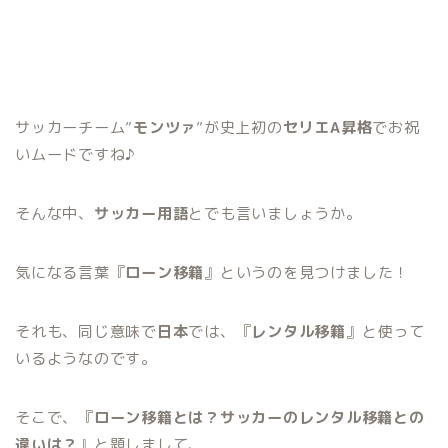
サッカーチーム”
モンツァ
”が史上初の
セリエA昇格
でお祝
いムードですね♪
そんな中、
サッカー用語
とでも言いましょうか。
気になる言葉『
ローン移籍
』というのを見つけました！
それも、同じ意味で
日本
では、『
レンタル移籍
』と使って
いるようなのです。
そこで、『
ローン移籍とは？サッカーのレンタル移籍との
違いは？
』と題しまして、