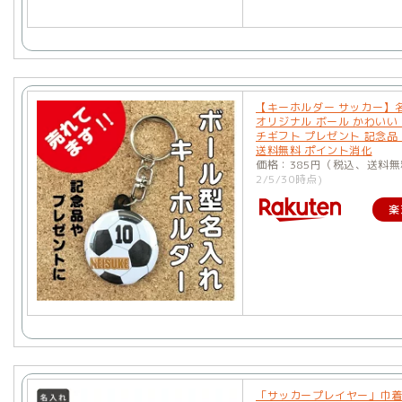
【キーホルダー サッカー】
オリジナル ボール かわいい 
チギフト プレゼント 記念品 
送料無料 ポイント消化
価格：385円（税込、送料無
2/5/30時点)
楽
「サッカープレイヤー」巾