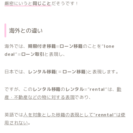
厳密にいうと
同じこと
だそうです！
海外との違い
海外では、
期限付き移籍
=
ローン移籍
のことを”
lone
deal
“=
ローン取引
と表現し、
日本では、
レンタル移籍
(＝
ローン移籍
)と表現します。
ですが、この
レンタル移籍
の
レンタル
=”
rental
“は、
動
産・不動産などの物に対する表現
であり、
英語では
人を対象とした移籍の表現として”
renntal
“は使
用されない
。