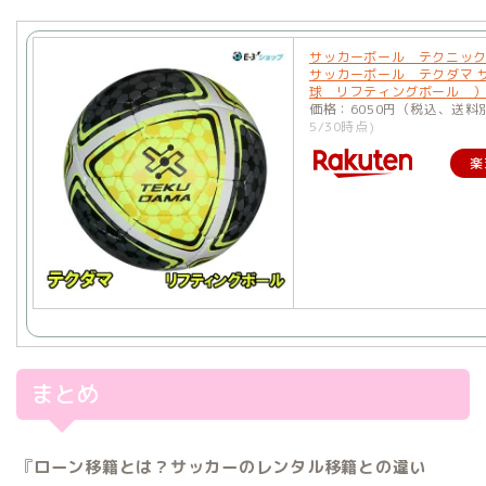
サッカーボール テクニッ
サッカーボール テクダマ 
球 リフティングボール 
価格：6050円（税込、送料
5/30時点)
楽
まとめ
『
ローン移籍とは？サッカーのレンタル移籍との違い