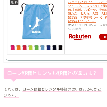
バッグ 名入れシューズバッグ
シューズケース くつ袋 上履
着袋 部活、スポーツ、卒部
記念品、名入れ、入部、入
記念品、スポ根魂【nsb】 
記念品 ピクトグラム
価格：1980円（税込、送料
5/30時点)
楽
ローン移籍とレンタル移籍との違いは？
それでは、
ローン移籍とレンタル移籍
の違いはあるのかと
いうと、