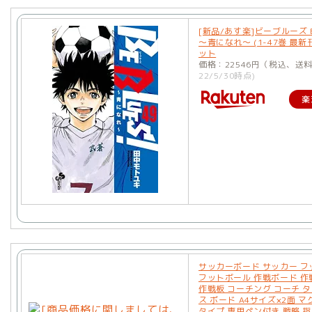
[新品/あす楽]ビーブルーズ BE
〜青になれ〜 (1-47巻 最新
ット
価格：22546円（税込、送
22/5/30時点)
楽
サッカーボード サッカー フ
フットボール 作戦ボード 作
作戦板 コーチング コーチ 
ス ボード A4サイズ×2面 マ
タイプ 専用ペン付き 戦略 指