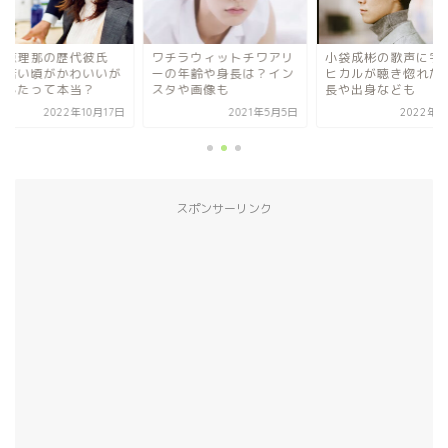
ワチラウィットチワアリ
小袋成彬の歌声に宇多田
新井恵理那の
ーの年齢や身長は？イン
ヒカルが聴き惚れた？身
は？若い頃が
スタや画像も
長や出身なども
整形したって
2021年5月5日
2022年7月8日
202
スポンサーリンク