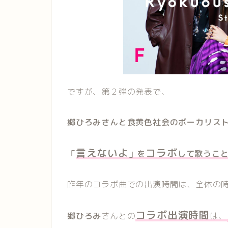
ですが、第２弾の発表で、
郷ひろみさんと食黄色社会のボーカリスト
言えないよ
コラボ
「
」を
して歌うこ
昨年のコラボ曲での出演時間は、全体の
コラボ出演時間
郷ひろみ
さんとの
は、