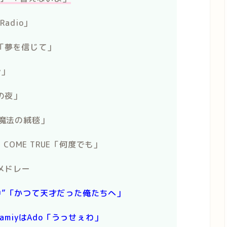
adio」
…」「夢を信じて」
y」
の夜」
”「魔法の絨毯」
 COME TRUE「何度でも」
華メドレー
NES”田中”「かつて天才だった俺たちへ」
amiyはAdo「うっせぇわ」