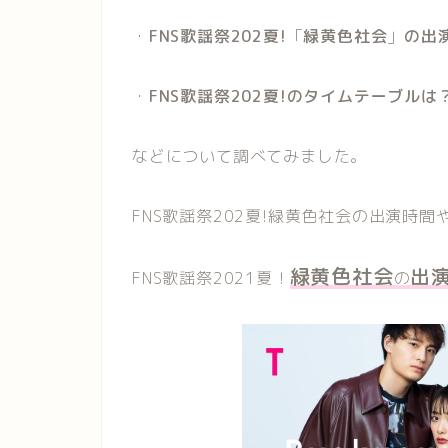
・
FNS歌謡祭202夏!
「
緑黄色社会
」
の出
・
FNS歌謡祭202夏!
のタイムテーブルは
などについて調べてみました。
FNS歌謡祭202夏!緑黄色社会の出演時
緑黄色社会
出
FNS歌謡祭2021夏！
の