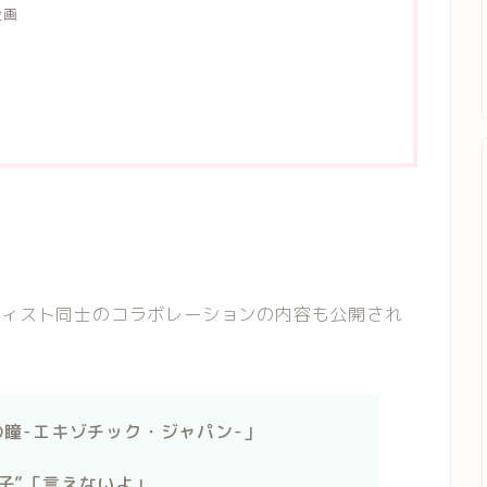
企画
ティスト同士のコラボレーションの内容も公開され
万の瞳-エキゾチック・ジャパン-」
晴子”「言えないよ」