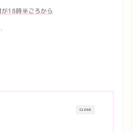
間が18時半ごろから
で、
CLOSE