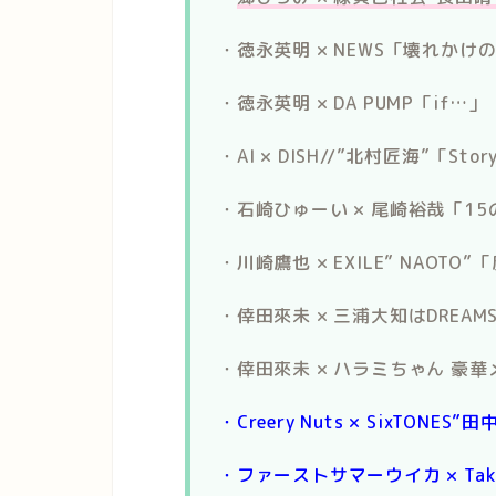
・徳永英明 × NEWS「壊れかけのR
・徳永英明 × DA PUMP「if
・AI × DISH//”北村匠海”「Stor
・石崎ひゅーい × 尾崎裕哉「15
・川崎鷹也 × EXILE” NAOTO
・倖田來未 × 三浦大知はDREAMS
・倖田來未 × ハラミちゃん 豪
・Creery Nuts × SixTO
・ファーストサマーウイカ × Tak