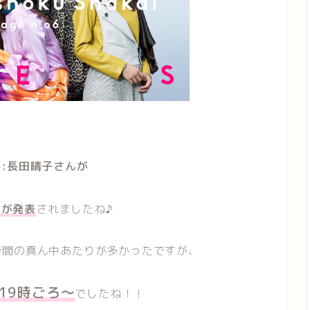
:長田晴子さんが
とが発表
されましたね♪
時間の真ん中あたりが多かったですが、
19時ごろ〜
でしたね！！