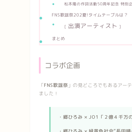
松本隆の作詞活動50周年記念 特別
FNS歌謡祭202夏!タイムテーブルは？
出演アーティスト
[
]
まとめ
コラボ企画
「
FNS歌謡祭
」の見どころでもあるアー
ました！
・郷ひろみ × JO1「２億４千
・
郷ひろみ × 緑黄色社会”長田