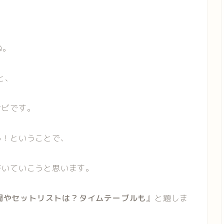
ね。
と、
ンビです。
る！ということで、
書いていこうと思います。
時間やセットリストは？タイムテーブルも
』と題しま