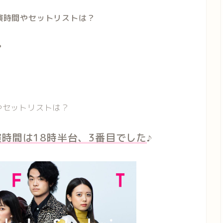
演時間やセットリストは？
？
間やセットリストは？
演時間は18時半台、3番目でした
♪