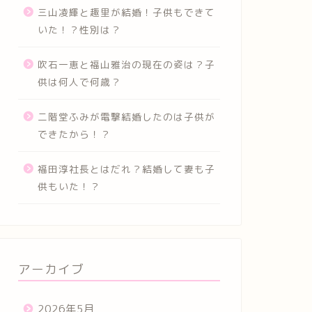
三山凌輝と趣里が結婚！子供もできて
いた！？性別は？
吹石一恵と福山雅治の現在の姿は？子
供は何人で何歳？
二階堂ふみが電撃結婚したのは子供が
できたから！？
福田淳社長とはだれ？結婚して妻も子
供もいた！？
アーカイブ
2026年5月