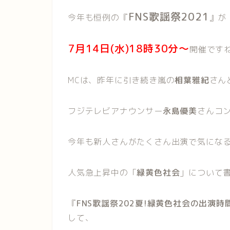
FNS歌謡祭2021
今年も恒例の『
』が
7月14日(水)18時30分〜
開催
です
MCは、昨年に引き続き嵐の
相葉雅紀
さん
フジテレビアナウンサー
永島優美
さんコ
今年も新人さんがたくさん出演で気にな
人気急上昇中の「
緑黄色社会
」について
『
FNS歌謡祭202夏!緑黄色社会の出演
して、