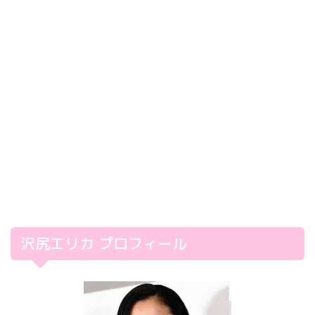
沢尻エリカ プロフィール