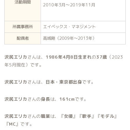
活動期間
2010年3月〜2019年11月
所属事務所
エイベックス・マネジメント
配偶者
高城剛（2009年〜2013年）
沢尻エリカ
さんは、
1986年4月8日生まれ
の
37歳
（2023
年5月現在）です。
沢尻エリカ
さんは、
日本・東京都出身
です。
沢尻エリカ
さんの
身長
は、
161cm
です。
沢尻エリカ
さんの
職業
は、『
女優
』『
歌手
』『
モデル
』
『
MC
』です。