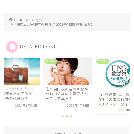
HOME
エンタメ
沢尻エリカの現在の年齢は？2023年の目撃情報はある？
RELATED POST
タメ
エンタメ
エンタメ
ドラマ2021フジテレ
佐久間由衣の昔の画像が
系情報まとめてみた！
かわいくない？韓国人ハ
FNS歌謡祭2021夏!
田恭子の代役は？
ーフって本当？
色社会の出演時間や
トリストは？タイ...
2021年6月16日
2023年1月18日
2021年6