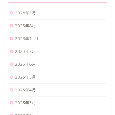
2026年5月
2025年8月
2023年11月
2023年7月
2023年6月
2023年5月
2023年4月
2023年3月