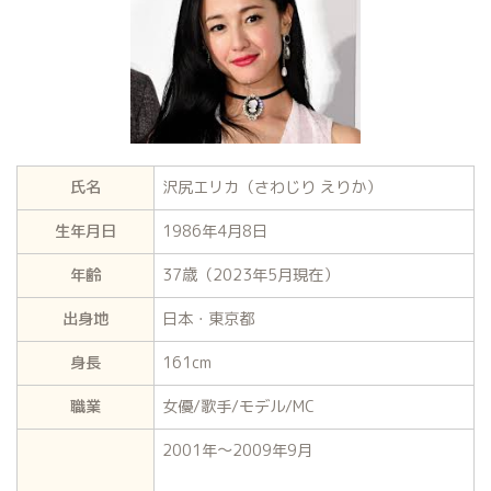
氏名
沢尻エリカ（さわじり えりか）
生年月日
1986年4月8日
年齢
37歳（2023年5月現在）
出身地
日本・東京都
身長
161cm
職業
女優/歌手/モデル/MC
2001年〜2009年9月