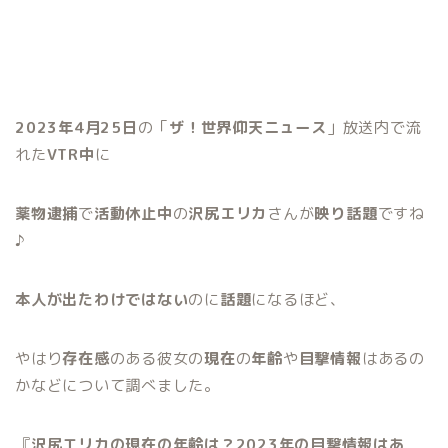
2023年4月25日
の「
ザ！世界仰天ニュース
」放送内で流
れた
VTR中
に
薬物逮捕
で
活動休止中
の
沢尻エリカ
さんが
映り話題
ですね
♪
本人が出たわけではない
のに
話題
になるほど、
やはり
存在感
のある彼女の
現在
の
年齢
や
目撃情報
はあるの
かなどについて調べました。
『
沢尻エリカの現在の年齢は？2023年の目撃情報はあ