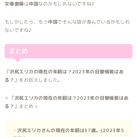
女優復帰
は
中国
なのかもしれないですね♪
もしかしたら、もう
中国
でそんな話が進んでいるかもしれ
ないですね♪
まとめ
『
沢尻エリカの現在の年齢は？2023年の目撃情報はあ
る？
』をお伝えしました。
＜『
沢尻エリカの現在の年齢は？2023年の目撃情報はあ
る？
』まとめ＞
・沢尻エリカさんの現在の年齢は37歳。(2023年5