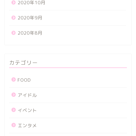
2020年10月
2020年9月
2020年8月
カテゴリー
FOOD
アイドル
イベント
エンタメ