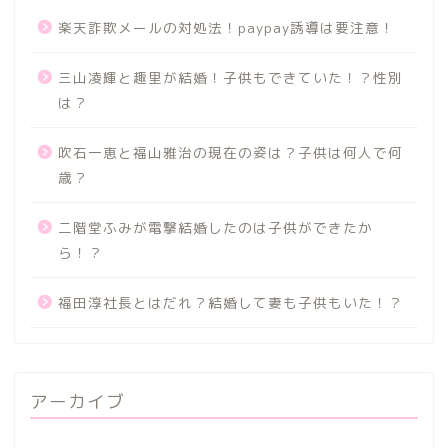
楽天詐欺メールの対処法！paypay誘導は要注意！
三山凌輝と趣里が結婚！子供もできていた！？性別
は？
吹石一恵と福山雅治の現在の姿は？子供は何人で何
歳？
二階堂ふみが電撃結婚したのは子供ができたか
ら！？
福田淳社長とはだれ？結婚して妻も子供もいた！？
アーカイブ