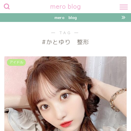
mero blog
mero blog
― TAG ―
#かとゆり 整形
アイドル