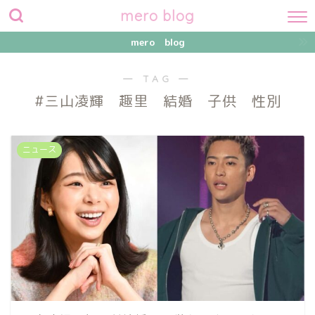
mero blog
mero blog
― TAG ―
#三山凌輝 趣里 結婚 子供 性別
ニュース