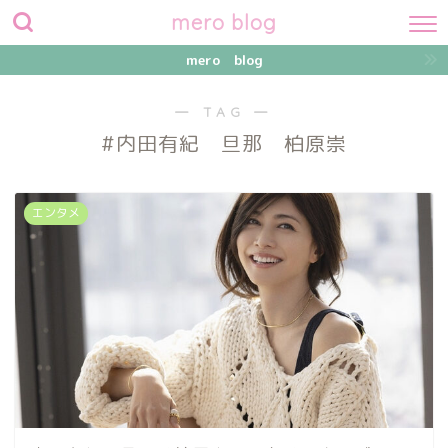
mero blog
mero blog
― TAG ―
#内田有紀 旦那 柏原崇
エンタメ