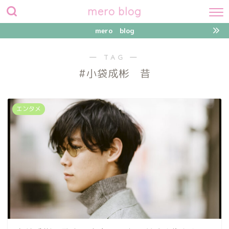
mero blog
mero blog
― TAG ―
#小袋成彬 昔
エンタメ