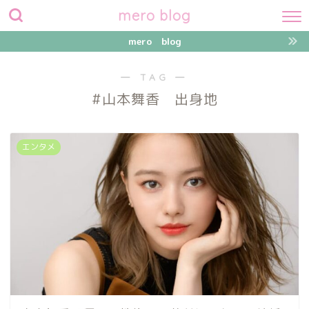
mero blog
mero blog
― TAG ―
#山本舞香 出身地
エンタメ