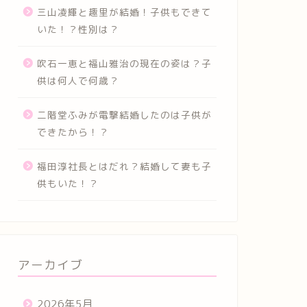
三山凌輝と趣里が結婚！子供もできて
いた！？性別は？
吹石一恵と福山雅治の現在の姿は？子
供は何人で何歳？
二階堂ふみが電撃結婚したのは子供が
できたから！？
福田淳社長とはだれ？結婚して妻も子
供もいた！？
アーカイブ
2026年5月