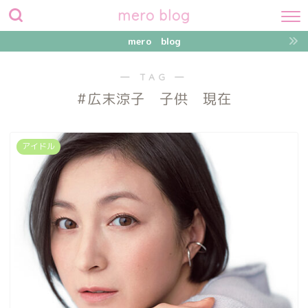
mero blog
mero blog
― TAG ―
#広末涼子 子供 現在
アイドル