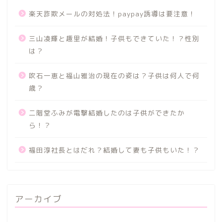
楽天詐欺メールの対処法！paypay誘導は要注意！
三山凌輝と趣里が結婚！子供もできていた！？性別
は？
吹石一恵と福山雅治の現在の姿は？子供は何人で何
歳？
二階堂ふみが電撃結婚したのは子供ができたか
ら！？
福田淳社長とはだれ？結婚して妻も子供もいた！？
アーカイブ