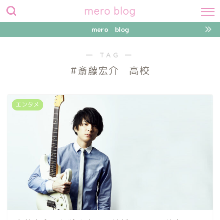
mero blog
mero blog
― TAG ―
#斎藤宏介 高校
エンタメ