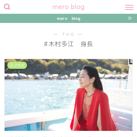
mero blog
mero blog
― TAG ―
#木村多江 身長
エンタメ