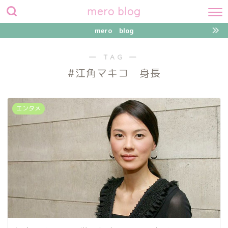
mero blog
mero blog
― TAG ―
#江角マキコ 身長
エンタメ