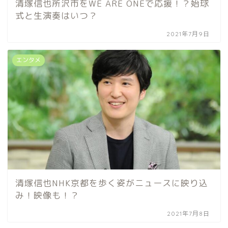
清塚信也所沢市をWE ARE ONEで応援！？始球
式と生演奏はいつ？
2021年7月9日
エンタメ
清塚信也NHK京都を歩く姿がニュースに映り込
み！映像も！？
2021年7月8日