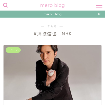
mero blog
mero blog
― TAG ―
#清塚信也 NHK
ニュース