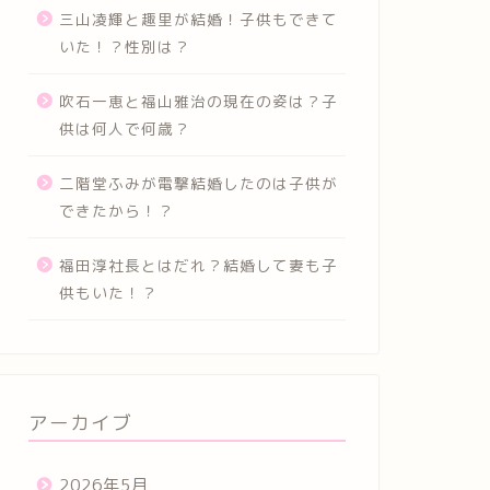
三山凌輝と趣里が結婚！子供もできて
いた！？性別は？
吹石一恵と福山雅治の現在の姿は？子
供は何人で何歳？
二階堂ふみが電撃結婚したのは子供が
できたから！？
福田淳社長とはだれ？結婚して妻も子
供もいた！？
アーカイブ
2026年5月