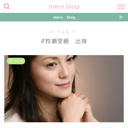
mero blog
mero blog
― TAG ―
#牧瀬里穂 出身
エンタメ