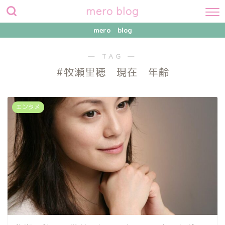
mero blog
mero blog
― TAG ―
#牧瀬里穂 現在 年齢
エンタメ