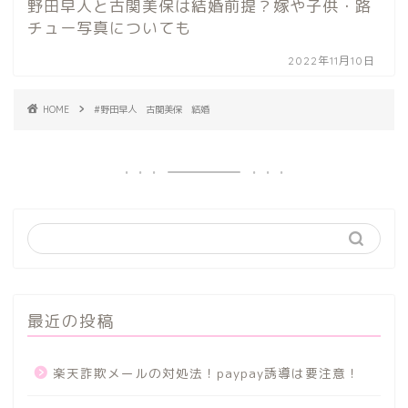
野田早人と古関美保は結婚前提？嫁や子供・路
チュー写真についても
2022年11月10日
HOME
#野田早人 古関美保 結婚
最近の投稿
楽天詐欺メールの対処法！paypay誘導は要注意！