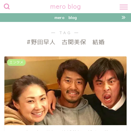
mero blog
mero blog
― TAG ―
#野田早人 古関美保 結婚
エンタメ