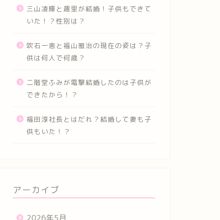
三山凌輝と趣里が結婚！子供もできて
いた！？性別は？
吹石一恵と福山雅治の現在の姿は？子
供は何人で何歳？
二階堂ふみが電撃結婚したのは子供が
できたから！？
福田淳社長とはだれ？結婚して妻も子
供もいた！？
アーカイブ
2026年5月