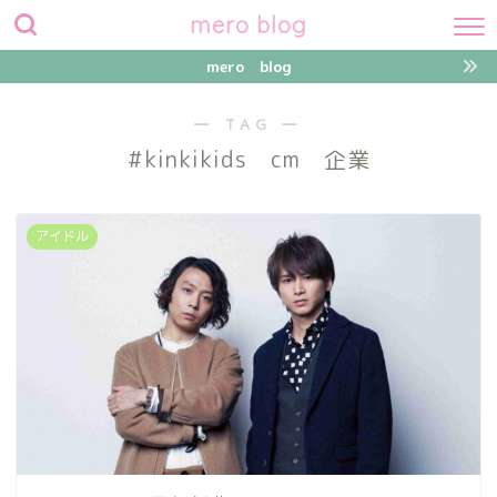
mero blog
mero blog
― TAG ―
#kinkikids cm 企業
アイドル