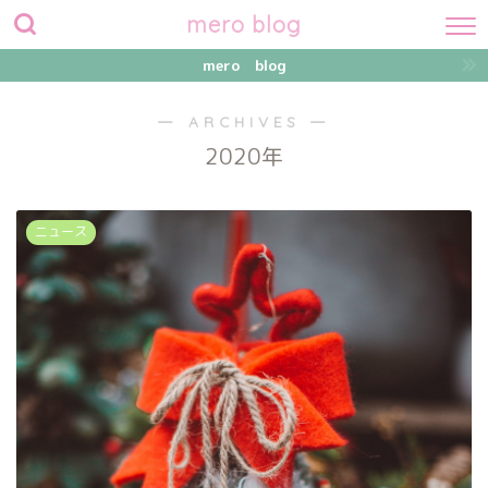
mero blog
mero blog
― ARCHIVES ―
2020年
ニュース