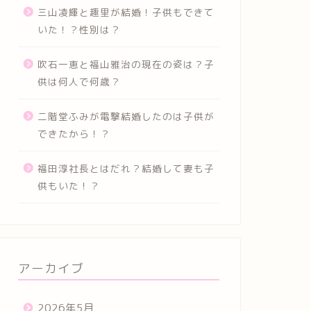
三山凌輝と趣里が結婚！子供もできて
いた！？性別は？
吹石一恵と福山雅治の現在の姿は？子
供は何人で何歳？
二階堂ふみが電撃結婚したのは子供が
できたから！？
福田淳社長とはだれ？結婚して妻も子
供もいた！？
アーカイブ
2026年5月