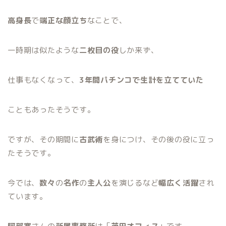
高身長
で
端正な顔立ち
なことで、
一時期は似たような
二枚目の役
しか来ず、
仕事もなくなって、
3年間パチンコで生計を立てていた
こともあったそうです。
ですが、その期間に
古武術
を身につけ、その後の役に立っ
たそうです。
今では、
数々
の
名作
の
主人公
を演じるなど
幅広く活躍
され
ています。