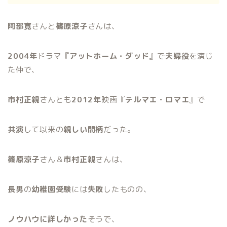
阿部寛
さんと
篠原涼子
さんは、
2004年
ドラマ『
アットホーム・ダッド
』で
夫婦役
を演じ
た仲で、
市村正親
さんとも
2012年
映画『
テルマエ・ロマエ
』で
共演
して以来の
親しい間柄
だった。
篠原涼子
さん＆
市村正親
さんは、
長男
の
幼稚園受験
には
失敗
したものの、
ノウハウに詳しかった
そうで、