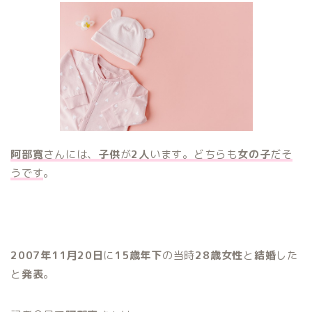
阿部寛
さんには、
子供
が
2人
います。どちらも
女の子
だそ
うです
。
2007年11月20日
に
15歳年下
の当時
28歳女性
と
結婚
した
と
発表
。