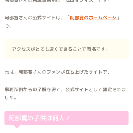
阿部寛
さんの
所属事務所
は「
茂田オフィス
」です。
阿部寛
さんの
公式サイト
は、「
阿部寛のホームページ
」
で、
アクセスがとても速くできる
ことで
有名
です。
元は、
阿部寛
さんの
ファン
が
立ち上げたサイト
で、
事務所側からの了解
を得て、
公式サイト
として
認定
されま
した。
阿部寛の子供は何人？