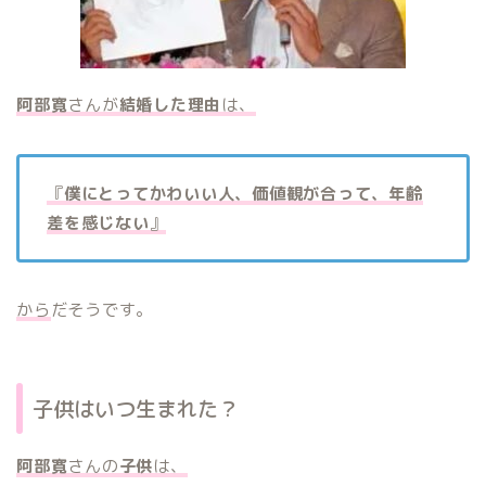
阿部寛
さんが
結婚した理由
は、
『
僕にとってかわいい人、価値観が合って、年齢
差を感じない
』
から
だそうです。
子供はいつ生まれた？
阿部寛
さんの
子供
は、