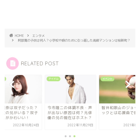
HOME
エンタメ
阿部寛の子供は何人？小学校や娘のために引っ越した高級マンションは桜新町？
RELATED POST
ドル
アイドル
イベント
本環奈は双子だった？
今市隆二の体調不良・声
智弁和歌山のジョッ
卵性の兄がいる？双子
が出ない原因は何？元俳
ックとは応援曲で魔
ンスがかわいい！
優の兄の現在はホスト？
2022年10月24日
2022年11月29日
2021年8