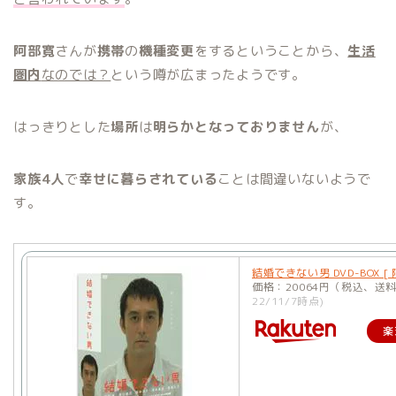
阿部寛
さんが
携帯
の
機種変更
をするということから、
生活
圏内
なのでは？
という噂が広まったようです。
はっきりとした
場所
は
明らかとなっておりません
が、
家族4人
で
幸せに暮らされている
ことは間違いないようで
す。
結婚できない男 DVD-BOX [ 
価格：20064円（税込、送
22/11/7時点)
楽