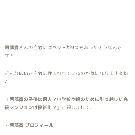
阿部寛
さんの
自宅
には
ベットが9つ
もあったそうなんで
す！
どんな
広いご自宅
に住まわれているのか気になりますよね
♪
『
阿部寛の子供は何人？小学校や娘のために引っ越した高
級マンションは桜新町？
』と題しまして、
・阿部寛 プロフィール