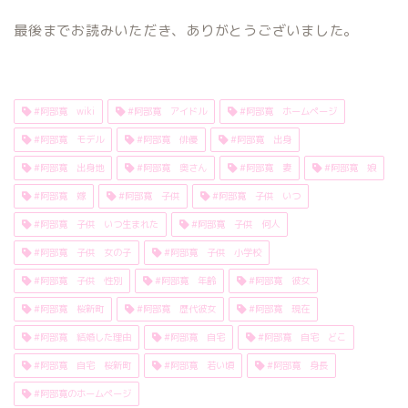
最後までお読みいただき、ありがとうございました。
#阿部寛 wiki
#阿部寛 アイドル
#阿部寛 ホームページ
#阿部寛 モデル
#阿部寛 俳優
#阿部寛 出身
#阿部寛 出身地
#阿部寛 奥さん
#阿部寛 妻
#阿部寛 娘
#阿部寛 嫁
#阿部寛 子供
#阿部寛 子供 いつ
#阿部寛 子供 いつ生まれた
#阿部寛 子供 何人
#阿部寛 子供 女の子
#阿部寛 子供 小学校
#阿部寛 子供 性別
#阿部寛 年齢
#阿部寛 彼女
#阿部寛 桜新町
#阿部寛 歴代彼女
#阿部寛 現在
#阿部寛 結婚した理由
#阿部寛 自宅
#阿部寛 自宅 どこ
#阿部寛 自宅 桜新町
#阿部寛 若い頃
#阿部寛 身長
#阿部寛のホームページ