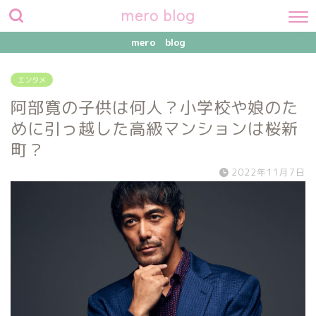
mero blog
mero blog
エンタメ
阿部寛の子供は何人？小学校や娘のた
めに引っ越した高級マンションは桜新
町？
2022年11月7日