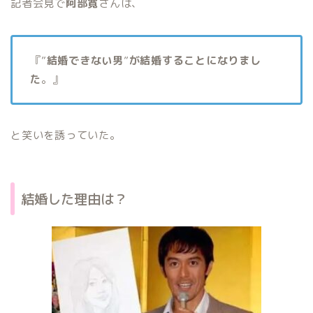
記者会見で
阿部寛
さんは、
『”
結婚できない男
”
が結婚することになりまし
た
。』
と笑いを誘っていた。
結婚した理由は？