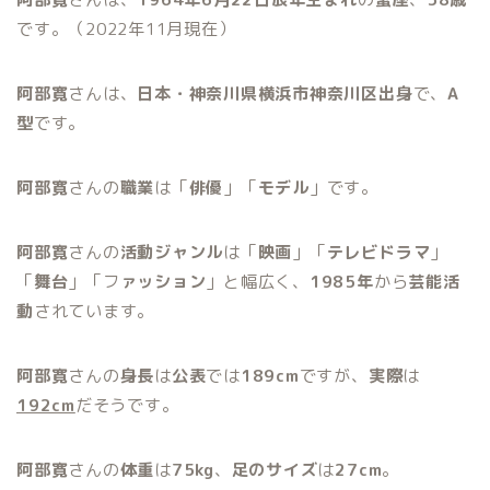
です。（2022年11月現在）
阿部寛
さんは、
日本・神奈川県横浜市神奈川区出身
で、
A
型
です。
阿部寛
さんの
職業
は「
俳優
」「
モデル
」です。
阿部寛
さんの
活動ジャンル
は「
映画
」「
テレビドラマ
」
「
舞台
」「フ
ァッション
」と幅広く、
1985年
から
芸能活
動
されています。
阿部寛
さんの
身長
は
公表
では
189cm
ですが、
実際
は
192cm
だそうです。
阿部寛
さんの
体重
は
75kg
、
足のサイズ
は
27cm
。