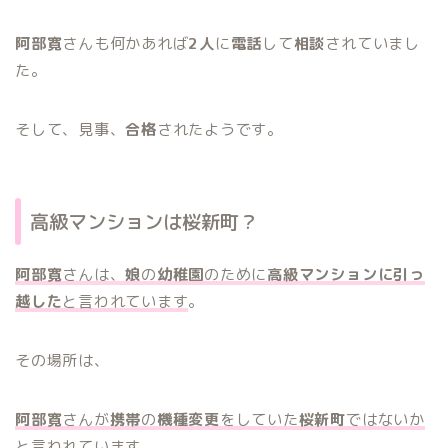
阿部寛
さんも何かあれば
2人
に
電話
して
相談
されていまし
た。
そして、見事、
合格
されたようです。
高級マンションは桜新町？
阿部寛
さんは、
娘
の
幼稚園
のために
高級マンションに引っ
越した
と言われています
。
その場所は、
阿部寛
さんが
携帯
の
機種変更
をしていた
桜新町
ではないか
と言われています
。