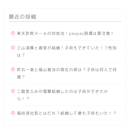
最近の投稿
楽天詐欺メールの対処法！paypay誘導は要注意！
三山凌輝と趣里が結婚！子供もできていた！？性別
は？
吹石一恵と福山雅治の現在の姿は？子供は何人で何
歳？
二階堂ふみが電撃結婚したのは子供ができたか
ら！？
福田淳社長とはだれ？結婚して妻も子供もいた！？