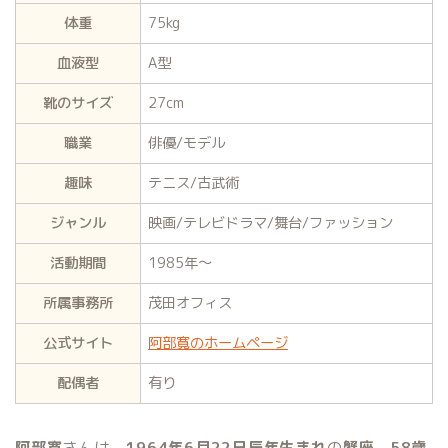
体重
75kg
血液型
A型
靴のサイズ
27cm
職業
俳優/モデル
趣味
テニス/古武術
ジャンル
映画/テレビドラマ/舞台/ファッション
活動期間
1985年〜
所属事務所
茂田オフィス
公式サイト
阿部寛のホームページ
配偶者
有り
阿部寛
さんは、
1964年6月22日辰年生まれ
の
蟹座
、
58歳