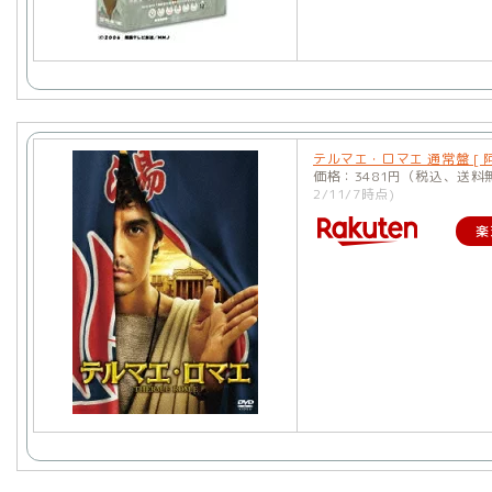
テルマエ・ロマエ 通常盤 [ 阿
価格：3481円（税込、送料
2/11/7時点)
楽