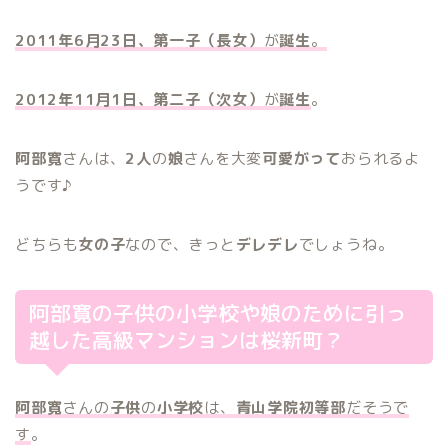
2011年6月23日、第一子（長女）
が
誕生
。
2012年11月1日、第二子（次女）
が
誕生
。
阿部寛
さんは、
2人
の
娘
さんを大変
可愛がって
おられるよ
うです♪
どちらも
女の子
なので、きっと
デレデレ
でしょうね。
阿部寛の子供の小学校や娘のために引っ
越した高級マンションは桜新町？
阿部寛
さんの
子供
の
小学校
は、
青山学院初等部
だそうで
す
。