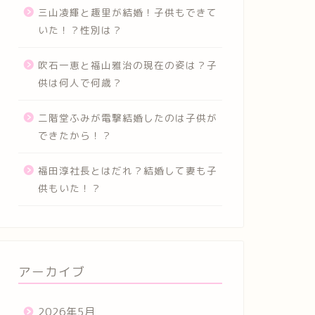
三山凌輝と趣里が結婚！子供もできて
いた！？性別は？
吹石一恵と福山雅治の現在の姿は？子
供は何人で何歳？
二階堂ふみが電撃結婚したのは子供が
できたから！？
福田淳社長とはだれ？結婚して妻も子
供もいた！？
アーカイブ
2026年5月