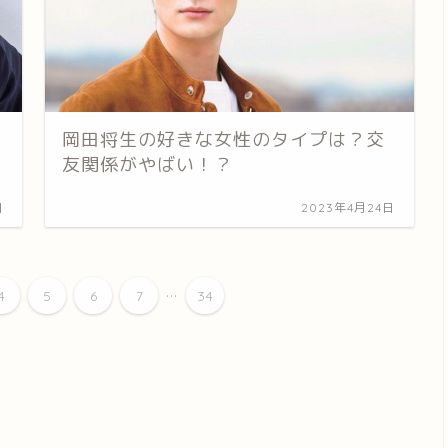
岡田将生の好きな女性のタイプは？交
友関係がやばい！？
日
2023年4月24日
...
4
5
6
7
34