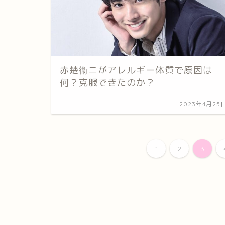
赤楚衞二がアレルギー体質で原因は
何？克服できたのか？
2023年4月25
1
2
3