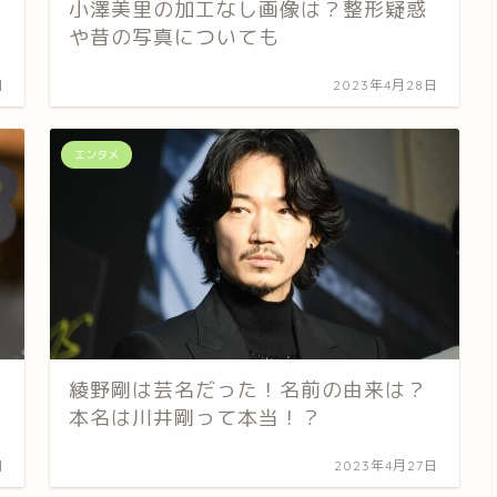
小澤美里の加工なし画像は？整形疑惑
や昔の写真についても
日
2023年4月28日
エンタメ
綾野剛は芸名だった！名前の由来は？
本名は川井剛って本当！？
日
2023年4月27日