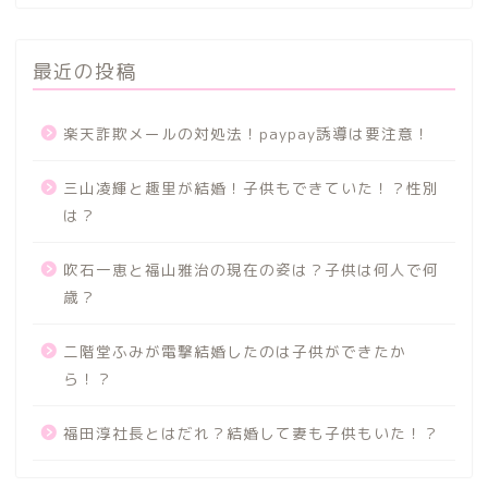
最近の投稿
楽天詐欺メールの対処法！paypay誘導は要注意！
三山凌輝と趣里が結婚！子供もできていた！？性別
は？
吹石一恵と福山雅治の現在の姿は？子供は何人で何
歳？
二階堂ふみが電撃結婚したのは子供ができたか
ら！？
福田淳社長とはだれ？結婚して妻も子供もいた！？