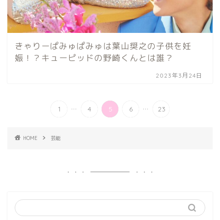
きゃりーぱみゅぱみゅは葉山奨之の子供を妊
娠！？キューピッドの野崎くんとは誰？
2023年3月24日
...
...
1
4
5
6
23
HOME
芸能