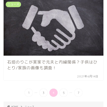
ニュース
石垣のりこが実家で元夫と内縁関係？子供はひ
とり/家族の画像も調査！
2021年6月14日
...
...
1
3
4
5
7
HOME
ニュース