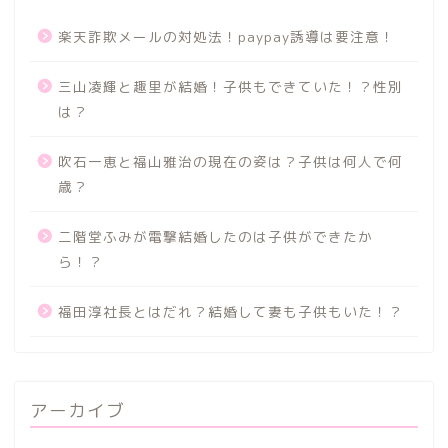
楽天詐欺メールの対処法！paypay誘導は要注意！
三山凌輝と趣里が結婚！子供もできていた！？性別
は？
吹石一恵と福山雅治の現在の姿は？子供は何人で何
歳？
二階堂ふみが電撃結婚したのは子供ができたか
ら！？
福田淳社長とはだれ？結婚して妻も子供もいた！？
アーカイブ