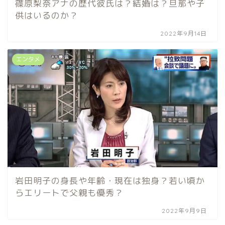
篠原梨奈アナの歴代彼氏は？結婚は？旦那や子
供はいるのか？
2022年9月14日
エンタメ
岩田明子の身長や年齢・現在は独身？若い頃か
らエリートで父親も優秀？
2022年9月9日