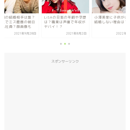
井翔の結婚相手は誰？
LiSAの旦那の年齢や学歴
小澤美里に子供がい
級生でミス慶應の朝日
は？職業は声優で年収が
結婚しない理由は？
送元社員？顔画像も
ヤバイ！？
2021年9月28日
2021年8月2日
2022年9
スポンサーリンク