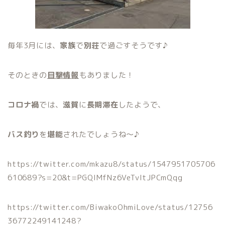
毎年3月には、
家族
で
別荘
で過ごすそうです♪
そのときの
目撃情報
もありました！
コロナ禍
では、
滋賀
に
長期滞在
したようで、
バス釣り
を
堪能
されたでしょうね〜♪
https://twitter.com/mkazu8/status/1547951705706
610689?s=20&t=PGQIMfNz6VeTvItJPCmQqg
https://twitter.com/BiwakoOhmiLove/status/12756
36772249141248?