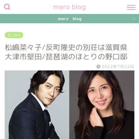
mero blog
mero blog
エンタメ
松嶋菜々子/反町隆史の別荘は滋賀県
大津市堅田/琵琶湖のほとりの野口邸
2022年7月22日