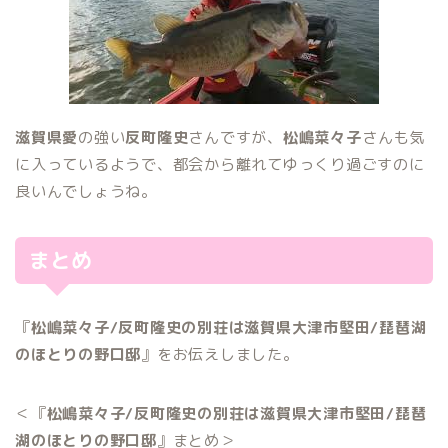
滋賀県愛
の強い
反町隆史
さんですが、
松嶋菜々子
さんも気
に入っているようで、都会から離れてゆっくり過ごすのに
良いんでしょうね。
まとめ
『
松嶋菜々子/反町隆史の別荘は滋賀県大津市堅田/琵琶湖
のほとりの野口邸
』をお伝えしました。
＜『
松嶋菜々子/反町隆史の別荘は滋賀県大津市堅田/琵琶
湖のほとりの野口邸
』まとめ＞