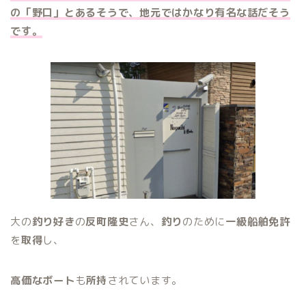
の「野口」とあるそうで、地元ではかなり有名な話だそう
です。
大の
釣り好き
の
反町隆史
さん、
釣り
のために
一級船舶免許
を
取得
し、
高価なボート
も
所持
されています。