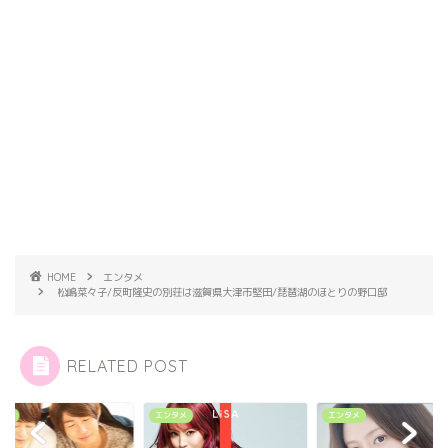
HOME
エンタメ
松嶋菜々子/反町隆史の別荘は滋賀県大津市堅田/琵琶湖のほとりの野口邸
RELATED POST
ドル
エンタメ
エンタメ