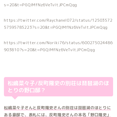
s=20&t=PGQIMfNz6VeTvItJPCmQqg
https://twitter.com/Raychanel072/status/12503572
57595785223?s=20&t=PGQIMfNz6VeTvItJPCmQqg
https://twitter.com/Noriki76/status/600275024486
903810?s=20&t=PGQIMfNz6VeTvItJPCmQqg
松嶋菜々子/反町隆史の別荘は琵琶湖のほ
とりの野口邸？
松嶋菜々子さんと反町隆史さんの別荘は琵琶湖のほとりに
ある豪邸で、表札には、反町隆史さんの本名「野口隆史」